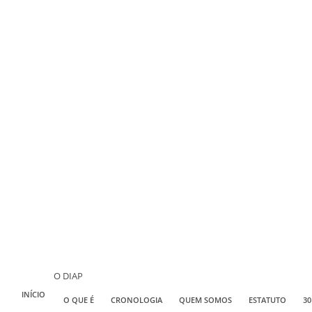
O DIAP
INÍCIO
O QUE É
CRONOLOGIA
QUEM SOMOS
ESTATUTO
30