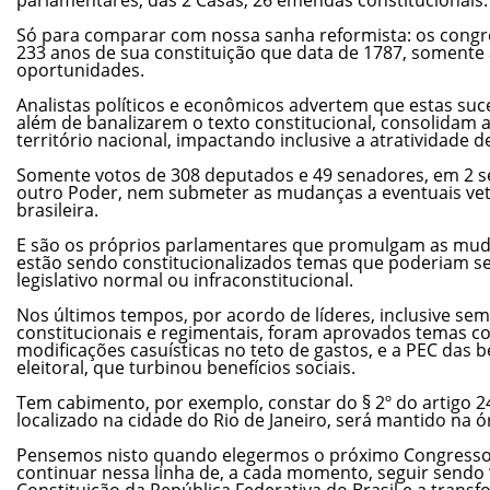
Só para comparar com nossa sanha reformista: os congre
233 anos de sua constituição que data de 1787, somente
oportunidades.
Analistas políticos e econômicos advertem que estas suce
além de banalizarem o texto constitucional, consolidam a
território nacional, impactando inclusive a atratividade d
Somente votos de 308 deputados e 49 senadores, em 2 
outro Poder, nem submeter as mudanças a eventuais ve
brasileira.
E são os próprios parlamentares que promulgam as mud
estão sendo constitucionalizados temas que poderiam se
legislativo normal ou infraconstitucional.
Nos últimos tempos, por acordo de líderes, inclusive se
constitucionais e regimentais, foram aprovados temas c
modificações casuísticas no teto de gastos, e a PEC das
eleitoral, que turbinou benefícios sociais.
Tem cabimento, por exemplo, constar do § 2º do artigo 24
localizado na cidade do Rio de Janeiro, será mantido na ór
Pensemos nisto quando elegermos o próximo Congresso
continuar nessa linha de, a cada momento, seguir sendo
Constituição da República Federativa do Brasil e a tran