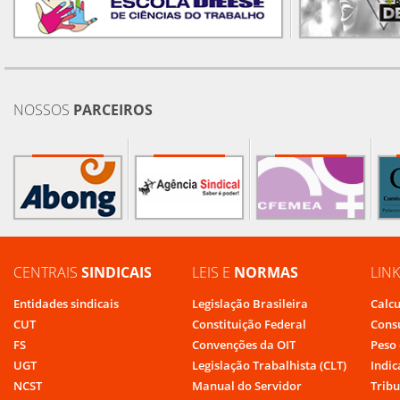
NOSSOS
PARCEIROS
CENTRAIS
SINDICAIS
LEIS E
NORMAS
LIN
Entidades sindicais
Legislação Brasileira
Calcu
CUT
Constituição Federal
Cons
FS
Convenções da OIT
Peso 
UGT
Legislação Trabalhista (CLT)
Indic
NCST
Manual do Servidor
Tribu