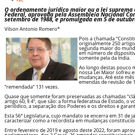
O ordenamento jurídico maior ou a lei suprema d
Federal, aprovada pela Assembleia Nacional Con
setembro de 1988, e promulgada em 5 de outubr
Vilson Antonio Romero*
Pois a chamada “Constit
originalmente 250 artigo
segunda maior do mundo
em número de dispositi
somente pela da Índia.
Ao longo destas pouco m
nossa Lei Maior sofreu
mudanças. Até este mês
emendas de revisão de 1
“remendada” 131 vezes.
Quase que somente foram preservadas as chamadas “cláu
artigo 60, § 4º, que são: a forma federativa de Estado, o v
periódico, a separação dos Poderes e os direitos e garant
Esta 56ª Legislatura, cujo mandato se encerra em 31 de ja
caracterizar como a recordista em mudanças constitucio
Entre fevereiro de 2019 e agosto deste 2022, foram apro
parlamentares, das 2 Casas, 26 emendas constitucionais.