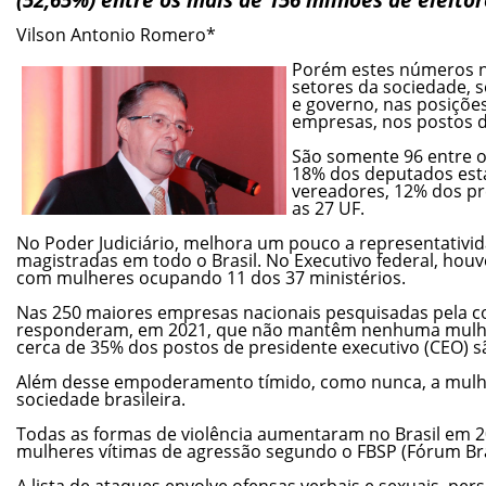
Vilson Antonio Romero*
Porém estes números nã
setores da sociedade, s
e governo, nas posições
empresas, nos postos d
São somente 96 entre os
18% dos deputados estad
vereadores, 12% dos pr
as 27 UF.
No Poder Judiciário, melhora um pouco a representativi
magistradas em todo o Brasil. No Executivo federal, hou
com mulheres ocupando 11 dos 37 ministérios.
Nas 250 maiores empresas nacionais pesquisadas pela c
responderam, em 2021, que não mantêm nenhuma mulher
cerca de 35% dos postos de presidente executivo (CEO) s
Além desse empoderamento tímido, como nunca, a mulhe
sociedade brasileira.
Todas as formas de violência aumentaram no Brasil em 2
mulheres vítimas de agressão segundo o FBSP (Fórum Bras
A lista de ataques envolve ofensas verbais e sexuais, pe