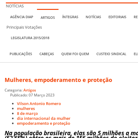
NOTÍCIAS
AGÊNCIA DIAP
ÍNTEGRAS
NOTÍCIAS
EDITORIAIS
RE
ARTIGOS
Principais Votações
LEGISLATURA 2015/2018
PUBLICAÇÕES
CABEÇAS
QUEM FOI QUEM
CUSTEIO SINDICAL
EL
Mulheres, empoderamento e proteção
Categoria:
Artigos
Publicado: 07 Março 2023
Vilson Antonio Romero
mulheres
8 de março
dia internacional da mulher
empoderamento e proteção
Na população brasileira, elas são 5 milhões a ma
(52,65%) entre os mais de 156 milhões de eleitor