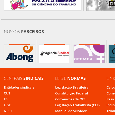
NOSSOS
PARCEIROS
CENTRAIS
SINDICAIS
LEIS E
NORMAS
LIN
Entidades sindicais
Legislação Brasileira
Calcu
CUT
Constituição Federal
Cons
FS
Convenções da OIT
Peso 
UGT
Legislação Trabalhista (CLT)
Indic
NCST
Manual do Servidor
Tribu