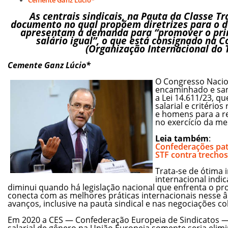
As centrais sindicais, na Pauta da Classe T
documento no qual propõem diretrizes para o d
apresentam a demanda para “promover o princ
salário igual”, o que está consignado na 
(Organização Internacional do 
Cemente Ganz Lúcio*
O Congresso Nacio
encaminhado e san
a Lei 14.611/23, q
salarial e critéri
e homens para a re
no exercício da m
Leia também
:
Confederações pat
STF contra trechos 
Trata-se de ótima i
internacional indi
diminui quando há legislação nacional que enfrenta o pro
conecta com as melhores práticas internacionais nesse 
avanços, inclusive na pauta sindical e nas negociações col
Em 2020 a CES — Confederação Europeia de Sindicatos —
salarial de gênero na União Europeia somente seria eli