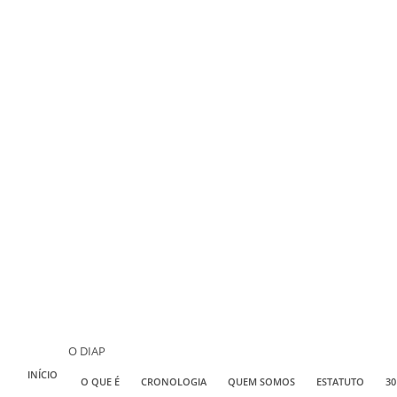
O DIAP
INÍCIO
O QUE É
CRONOLOGIA
QUEM SOMOS
ESTATUTO
30