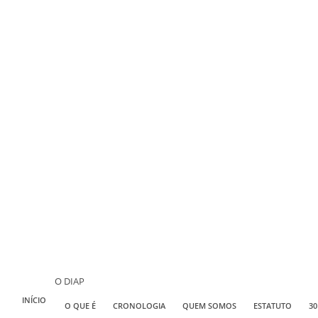
O DIAP
INÍCIO
O QUE É
CRONOLOGIA
QUEM SOMOS
ESTATUTO
30