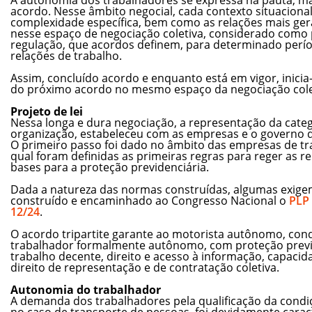
acordo. Nesse âmbito negocial, cada contexto situaciona
complexidade específica, bem como as relações mais ger
nesse espaço de negociação coletiva, considerado com
regulação, que acordos definem, para determinado períod
relações de trabalho.
Assim, concluído acordo e enquanto está em vigor, inici
do próximo acordo no mesmo espaço da negociação cole
Projeto de lei
Nessa longa e dura negociação, a representação da cate
organização, estabeleceu com as empresas e o governo de
O primeiro passo foi dado no âmbito das empresas de tr
qual foram definidas as primeiras regras para reger as re
bases para a proteção previdenciária.
Dada a natureza das normas construídas, algumas exigem
construído e encaminhado ao Congresso Nacional o
PLP 
12/24
.
O acordo tripartite garante ao motorista autônomo, condi
trabalhador formalmente autônomo, com proteção previde
trabalho decente, direito e acesso à informação, capacid
direito de representação e de contratação coletiva.
Autonomia do trabalhador
A demanda dos trabalhadores pela qualificação da cond
no caso de transporte de pessoas, foi devidamente cara