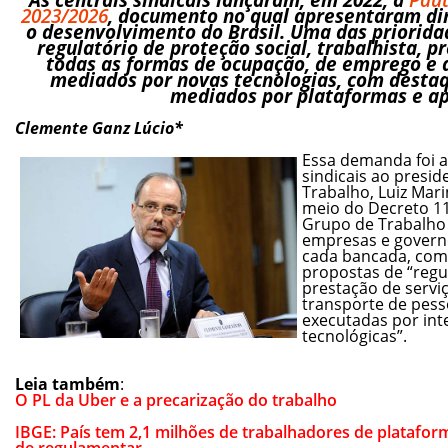
2023/2026
, documento no qual apresentaram dir
o desenvolvimento do Brasil. Uma das priorid
regulatório de proteção social, trabalhista, pr
todas as formas de ocupação, de emprego e 
mediados por novas tecnologias, com desta
mediados por plataformas e apl
Clemente Ganz Lúcio*
Essa demanda foi a
sindicais ao presid
Trabalho, Luiz Mar
meio do Decreto 11.
Grupo de Trabalho 
empresas e govern
cada bancada, com 
propostas de “regu
prestação de servi
transporte de pess
executadas por int
tecnológicas”.
Leia também
:
O PL da Uber e a precarização do trabalho
IBGE: País tem 2,1 milhões de trabalhadores de plataform
de regulamentar