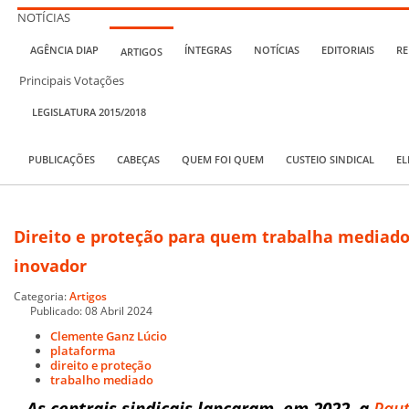
NOTÍCIAS
AGÊNCIA DIAP
ÍNTEGRAS
NOTÍCIAS
EDITORIAIS
RE
ARTIGOS
Principais Votações
LEGISLATURA 2015/2018
PUBLICAÇÕES
CABEÇAS
QUEM FOI QUEM
CUSTEIO SINDICAL
EL
Direito e proteção para quem trabalha mediado
inovador
Categoria:
Artigos
Publicado: 08 Abril 2024
Clemente Ganz Lúcio
plataforma
direito e proteção
trabalho mediado
As centrais sindicais lançaram, em 2022, a
Paut