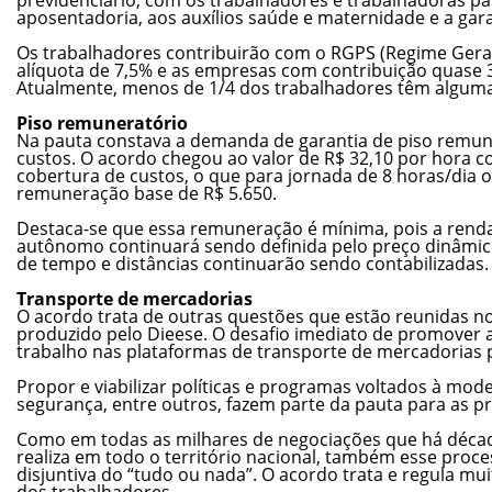
aposentadoria, aos auxílios saúde e maternidade e a gara
Os trabalhadores contribuirão com o RGPS (Regime Geral
alíquota de 7,5% e as empresas com contribuição quase 3
Atualmente, menos de 1/4 dos trabalhadores têm alguma 
Piso remuneratório
Na pauta constava a demanda de garantia de piso remun
custos. O acordo chegou ao valor de R$ 32,10 por hora 
cobertura de custos, o que para jornada de 8 horas/dia
remuneração base de R$ 5.650.
Destaca-se que essa remuneração é mínima, pois a rend
autônomo continuará sendo definida pelo preço dinâmico
de tempo e distâncias continuarão sendo contabilizadas.
Transporte de mercadorias
O acordo trata de outras questões que estão reunidas n
produzido pelo Dieese. O desafio imediato de promover 
trabalho nas plataformas de transporte de mercadorias
Propor e viabilizar políticas e programas voltados à mode
segurança, entre outros, fazem parte da pauta para as p
Como em todas as milhares de negociações que há década
realiza em todo o território nacional, também esse proc
disjuntiva do “tudo ou nada”. O acordo trata e regula mu
dos trabalhadores.