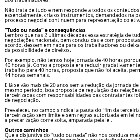
Não trata de tudo e nem responde a todos os conteúdos 
essencialmente, cria os instrumentos, demandados na pau
processo negocial continuem para representação coleti
“Tudo ou nada” e consequências
Lembro que nas 2 últimas décadas essa estratégia de tu
negociações nacionais, bem conduzidas e com propostas
acordo, dessem em nada para os trabalhadores ou deixa
da possibilidade de direitos.
Por exemplo, não temos hoje jornada de 40 horas porq
40 horas já. Como a proposta era reduzir gradativamente
trabalho para 40 horas, proposta que não foi aceita, p
44 horas semanais.
E lá se vão mais de 20 anos sem a redução da jornada de
mesmo período, boa proposta de regulação das relaçõe
terceirizadas com responsabilidades das contratantes fo
de negociação.
Prevaleceu no campo sindical a pauta do “fim da terceiriza
terceirização sem limite e sem regras autorizada em lei n
a precarização corre solta, amparada pela lei.
Outros caminhos
Que a disjuntiva do “tudo ou nada” não nos conduza mais
sempre trazem perdas irreparáveis aos trabalhadores e 