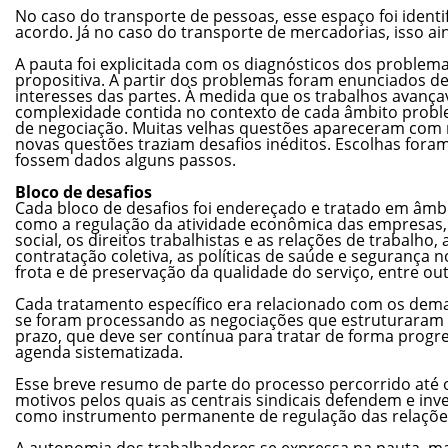
No caso do transporte de pessoas, esse espaço foi identi
acordo. Já no caso do transporte de mercadorias, isso a
A pauta foi explicitada com os diagnósticos dos probl
propositiva. A partir dos problemas foram enunciados de
interesses das partes. À medida que os trabalhos avançav
complexidade contida no contexto de cada âmbito probl
de negociação. Muitas velhas questões apareceram com
novas questões traziam desafios inéditos. Escolhas for
fossem dados alguns passos.
Bloco de desafios
Cada bloco de desafios foi endereçado e tratado em âmbit
como a regulação da atividade econômica das empresas, a
social, os direitos trabalhistas e as relações de trabalho
contratação coletiva, as políticas de saúde e segurança 
frota e de preservação da qualidade do serviço, entre o
Cada tratamento específico era relacionado com os dema
se foram processando as negociações que estruturaram 
prazo, que deve ser contínua para tratar de forma progre
agenda sistematizada.
Esse breve resumo de parte do processo percorrido até o
motivos pelos quais as centrais sindicais defendem e inv
como instrumento permanente de regulação das relações
A autonomia dos trabalhadores se expressa na pauta, mat