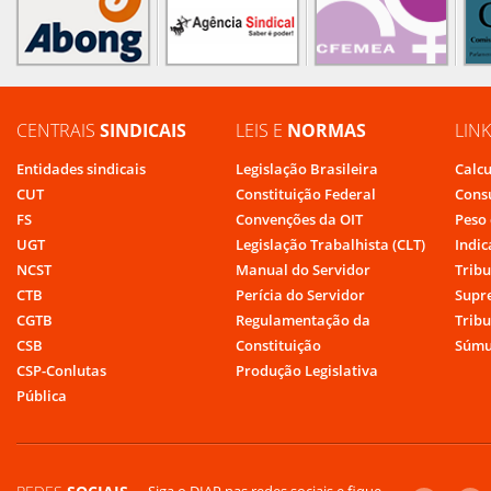
CENTRAIS
SINDICAIS
LEIS E
NORMAS
LIN
Entidades sindicais
Legislação Brasileira
Calcu
CUT
Constituição Federal
Cons
FS
Convenções da OIT
Peso 
UGT
Legislação Trabalhista (CLT)
Indic
NCST
Manual do Servidor
Tribu
CTB
Perícia do Servidor
Supr
CGTB
Regulamentação da
Tribu
CSB
Constituição
Súmu
CSP-Conlutas
Produção Legislativa
Pública
Siga o DIAP nas redes sociais e fique