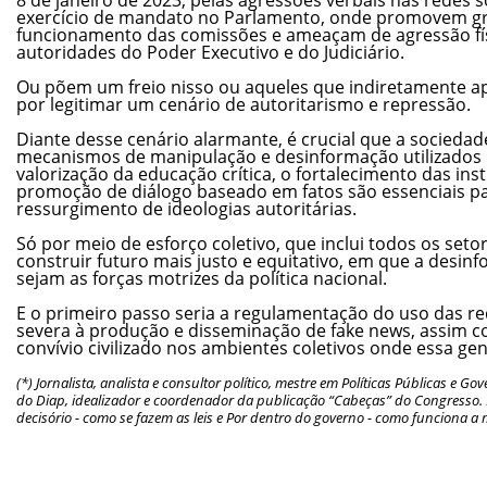
exercício de mandato no Parlamento, onde promovem gr
funcionamento das comissões e ameaçam de agressão físi
autoridades do Poder Executivo e do Judiciário.
Ou põem um freio nisso ou aqueles que indiretamente a
por legitimar um cenário de autoritarismo e repressão.
Diante desse cenário alarmante, é crucial que a sociedade
mecanismos de manipulação e desinformação utilizados p
valorização da educação crítica, o fortalecimento das ins
promoção de diálogo baseado em fatos são essenciais pa
ressurgimento de ideologias autoritárias.
Só por meio de esforço coletivo, que inclui todos os seto
construir futuro mais justo e equitativo, em que a desi
sejam as forças motrizes da política nacional.
E o primeiro passo seria a regulamentação do uso das re
severa à produção e disseminação de fake news, assim c
convívio civilizado nos ambientes coletivos onde essa gen
(*) Jornalista, analista e consultor político, mestre em Políticas Públicas e 
do Diap, idealizador e coordenador da publicação “Cabeças” do Congresso. É
decisório - como se fazem as leis e Por dentro do governo - como funciona a