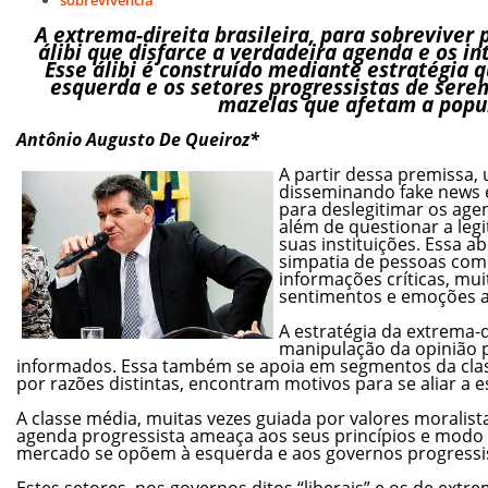
A extrema-direita brasileira, para sobreviver 
álibi que disfarce a verdadeira agenda e os i
Esse álibi é construído mediante estratégia 
esquerda e os setores progressistas de sere
mazelas que afetam a popu
Antônio Augusto De Queiroz*
A partir dessa premissa, 
disseminando fake news e 
para deslegitimar os agen
além de questionar a legi
suas instituições. Essa 
simpatia de pessoas com
informações críticas, mu
sentimentos e emoções ao
A estratégia da extrema-di
manipulação da opinião 
informados. Essa também se apoia em segmentos da cla
por razões distintas, encontram motivos para se aliar a es
A classe média, muitas vezes guiada por valores moralist
agenda progressista ameaça aos seus princípios e modo d
mercado se opõem à esquerda e aos governos progressi
Estes setores, nos governos ditos “liberais” e os de extr