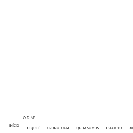
O DIAP
INÍCIO
O QUE É
CRONOLOGIA
QUEM SOMOS
ESTATUTO
30