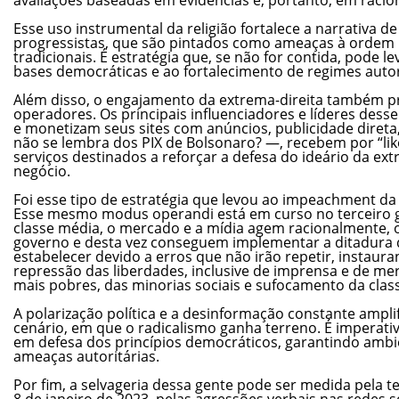
Esse uso instrumental da religião fortalece a narrativa d
progressistas, que são pintados como ameaças à ordem 
tradicionais. É estratégia que, se não for contida, pode l
bases democráticas e ao fortalecimento de regimes autor
Além disso, o engajamento da extrema-direita também p
operadores. Os principais influenciadores e líderes dess
e monetizam seus sites com anúncios, publicidade diret
não se lembra dos PIX de Bolsonaro? —, recebem por “li
serviços destinados a reforçar a defesa do ideário da ext
negócio.
Foi esse tipo de estratégia que levou ao impeachment da
Esse mesmo modus operandi está em curso no terceiro g
classe média, o mercado e a mídia agem racionalmente, 
governo e desta vez conseguem implementar a ditadura
estabelecer devido a erros que não irão repetir, instau
repressão das liberdades, inclusive de imprensa e de m
mais pobres, das minorias sociais e sufocamento da clas
A polarização política e a desinformação constante ampl
cenário, em que o radicalismo ganha terreno. É imperativ
em defesa dos princípios democráticos, garantindo ambie
ameaças autoritárias.
Por fim, a selvageria dessa gente pode ser medida pela t
8 de janeiro de 2023, pelas agressões verbais nas redes so