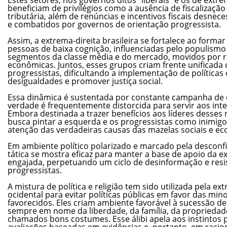
beneficiam de privilégios como a ausência de fiscalização
tributária, além de renúncias e incentivos fiscais desnec
e combatidos por governos de orientação progressista.
Assim, a extrema-direita brasileira se fortalece ao formar
pessoas de baixa cognição, influenciadas pelo populismo 
segmentos da classe média e do mercado, movidos por r
econômicas. Juntos, esses grupos criam frente unificada
progressistas, dificultando a implementação de políticas
desigualdades e promover justiça social.
Essa dinâmica é sustentada por constante campanha de
verdade é frequentemente distorcida para servir aos inte
Embora destinada a trazer benefícios aos líderes desses 
busca pintar a esquerda e os progressistas como inimigo
atenção das verdadeiras causas das mazelas sociais e ec
Em ambiente político polarizado e marcado pela desconfia
tática se mostra eficaz para manter a base de apoio da e
engajada, perpetuando um ciclo de desinformação e res
progressistas.
A mistura de política e religião tem sido utilizada pela 
ocidental para evitar políticas públicas em favor das min
favorecidos. Eles criam ambiente favorável à sucessão d
sempre em nome da liberdade, da família, da propriedad
chamados bons costumes. Esse álibi apela aos instintos p
avaliações baseadas em evidências e, portanto, em racio