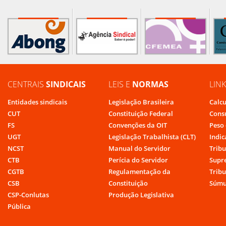
CENTRAIS
SINDICAIS
LEIS E
NORMAS
LIN
Entidades sindicais
Legislação Brasileira
Calcu
CUT
Constituição Federal
Cons
FS
Convenções da OIT
Peso 
UGT
Legislação Trabalhista (CLT)
Indic
NCST
Manual do Servidor
Tribu
CTB
Perícia do Servidor
Supr
CGTB
Regulamentação da
Tribu
CSB
Constituição
Súmu
CSP-Conlutas
Produção Legislativa
Pública