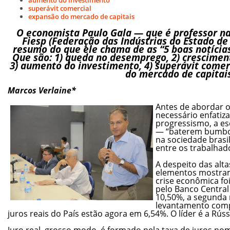
superávit comercial
expansão do mercado de capitais
O economista Paulo Gala — que é professor na
Fiesp (Federação das Indústrias do Estado de
resumo do que ele chama de as “5 boas notícias
Que são: 1) queda no desemprego, 2) crescime
3) aumento do investimento, 4) superávit comer
do mercado de capitais
Marcos Verlaine*
Antes de abordar 
necessário enfatiz
progressismo, a es
— “baterem bumbo”
na sociedade brasil
entre os trabalhad
A despeito das alta
elementos mostram
crise econômica fo
pelo Banco Centra
10,50%, a segunda
levantamento comp
juros reais do País estão agora em 6,54%. O líder é a Rúss
Juro real, grosso modo, é formado pela taxa de juros nom