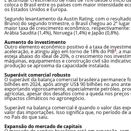
coloca o Brasil entre os países com maior intensidade e
os Estados Unidos e Europa.
Segundo levantamento da Austin Rating, com o resultado
Bruno) do segundo trimestre, o Brasil chegou ao 2º luga
maior taxa de crescimento econômico, respectivamente: Pe
Arábia Saudita (1,4%), Noruega (1,4%) e Japão (0,8%).
Aumento do investimento
Outro elemento econômico positivo é a taxa de investime
3
aceleração, e atingiu algo em torno de 18% do PIB
, a ma
esteja abaixo do ideal de 20%, o crescimento nos investi
máquinas, equipamentos e construção civil são indicativ
produção se aproxima da capacidade instalada.
Superávit comercial robusto
O superávit da balança comercial brasileira permanece fo
bilhões em 2024, após atingir US$ 90 bilhões no ano ante
exportando vigorosamente, especialmente petróleo, pro
agrícolas, apesar dos desafios como a queda nos preços 
impactos climáticos no agronegócio.
Superávit na balança comercial é quando o valor das exp
valor das importações. Isso significa que, no período de
no País do que saiu.
Expansão do mercado de capitais
O mercado de capitais brasileiro está em expansão, com 