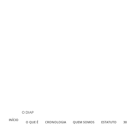
O DIAP
INÍCIO
O QUE É
CRONOLOGIA
QUEM SOMOS
ESTATUTO
30