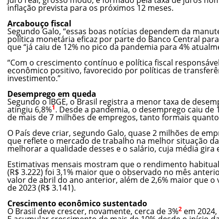
inflação prevista para os próximos 12 meses.
Arcabouço fiscal
Segundo Galo, “essas boas notícias dependem da manute
política monetária eficaz por parte do Banco Central para 
que “já caiu de 12% no pico da pandemia para 4% atualm
“Com o crescimento contínuo e política fiscal responsáve
econômico positivo, favorecido por políticas de transfer
investimento.”
Desemprego em queda
Segundo o IBGE, o Brasil registra a menor taxa de desem
1
atingiu 6,8%
. Desde a pandemia, o desemprego caiu de 1
de mais de 7 milhões de empregos, tanto formais quanto
O País deve criar, segundo Galo, quase 2 milhões de emp
que reflete o mercado de trabalho na melhor situação da
melhorar a qualidade desses e o salário, cuja média gira
Estimativas mensais mostram que o rendimento habitual 
(R$ 3.222) foi 3,1% maior que o observado no mês anterio
valor de abril do ano anterior, além de 2,6% maior que 
de 2023 (R$ 3.141).
Crescimento econômico sustentado
2
O Brasil deve crescer, novamente, cerca de 3%
em 2024, 
E acumular crescimento de mais de 10% desde o início 