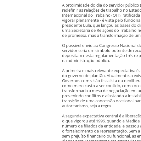
A proximidade do dia do servidor público 
redefinir as relações de trabalho no Esta
Internacional do Trabalho (OIT), ratificad
vigorar plenamente - é vista pelo funcion
presidente Lula, que lançou as bases do d
uma Secretaria de Relações do Trabalho n
de promessa, mas a transformação de uma
O possível envio ao Congresso Nacional d
servidor seria um símbolo potente de rec
depositam nesta regulamentação três exp
na administração pública.
A primeira e mais relevante expectativa é
do governo de plantão. Atualmente, a exi
Governos com visão fiscalista ou neoliber
como mero custo a ser contido, como ocor
transformaria a mesa de negociação em um
prevenindo conflitos e afastando a instabil
transição de uma concessão ocasional para
autoritarismo, seja a regra.
A segunda expectativa central é a liberaçã
o que vigorou até 1996, quando a Medida P
número de filiados da entidade, e passou 
o fortalecimento da representação. Sem a g
sem prejuízo financeiro ou funcional, as 
eleitos para representar suas categorias