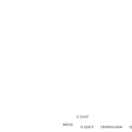
O DIAP
INÍCIO
O QUE É
CRONOLOGIA
Q