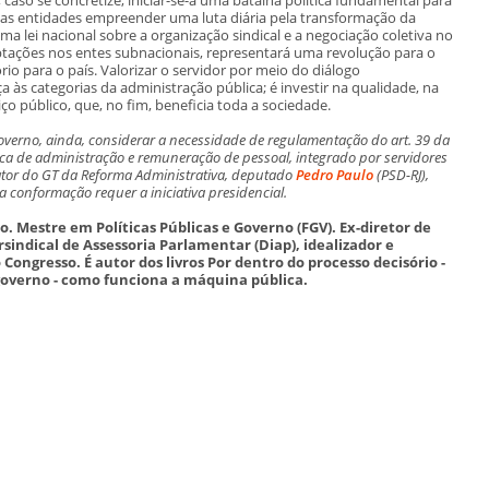
uas entidades empreender uma luta diária pela transformação da
ma lei nacional sobre a organização sindical e a negociação coletiva no
tações nos entes subnacionais, representará uma revolução para o
rio para o país. Valorizar o servidor por meio do diálogo
ça às categorias da administração pública; é investir na qualidade, na
ço público, que, no fim, beneficia toda a sociedade.
 governo, ainda, considerar a necessidade de regulamentação do art. 39 da
tica de administração e remuneração de pessoal, integrado por servidores
lator do GT da Reforma Administrativa, deputado
Pedro Paulo
(PSD-RJ),
 conformação requer a iniciativa presidencial.
co. Mestre em Políticas Públicas e Governo (FGV). Ex-diretor de
ndical de Assessoria Parlamentar (Diap), idealizador e
ongresso. É autor dos livros Por dentro do processo decisório -
 governo - como funciona a máquina pública.