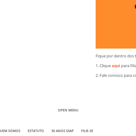
Fique por dentro dos 
1. Clique
aqui
para fili
2. Fale conosco para 
OPEN MENU
UEM SOMOS
ESTATUTO
30 ANOS DIAP
FILIE-SE