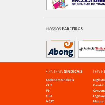
NOSSOS
PARCEIROS
CENTRAIS
SINDICAIS
LEIS E
Entidades sindicais
Legislaç
CUT
Constit
FS
Convenç
UGT
Legislaç
NCST
Manual 