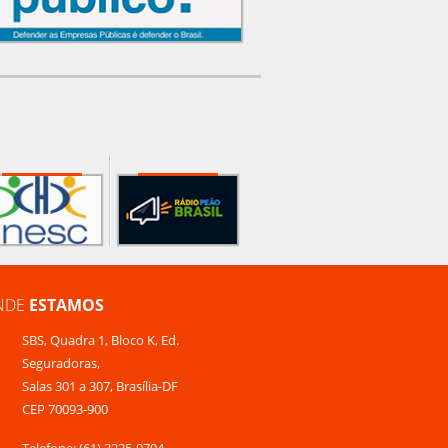
NDE
ESTAMOS
SBS, Quadra 1, Bloco K, Ed.
Seguradoras,
Salas 301 a 307, Brasília-DF
CEP 70093-900
Telefone: (61) 3225-9704