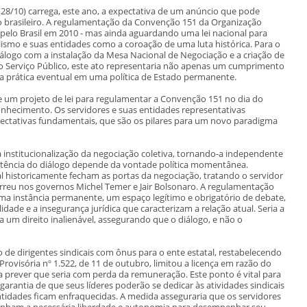
(28/10) carrega, este ano, a expectativa de um anúncio que pode
do brasileiro. A regulamentação da Convenção 151 da Organização
a pelo Brasil em 2010 - mas ainda aguardando uma lei nacional para
alismo e suas entidades como a coroação de uma luta histórica. Para o
iálogo com a instalação da Mesa Nacional de Negociação e a criação de
o Serviço Público, este ato representaria não apenas um cumprimento
 prática eventual em uma política de Estado permanente.
e um projeto de lei para regulamentar a Convenção 151 no dia do
onhecimento. Os servidores e suas entidades representativas
ectativas fundamentais, que são os pilares para um novo paradigma
 a institucionalização da negociação coletiva, tornando-a independente
stência do diálogo depende da vontade política momentânea.
al historicamente fecham as portas da negociação, tratando o servidor
reu nos governos Michel Temer e Jair Bolsonaro. A regulamentação
a instância permanente, um espaço legítimo e obrigatório de debate,
idade e a insegurança jurídica que caracterizam a relação atual. Seria a
 um direito inalienável, assegurando que o diálogo, e não o
o de dirigentes sindicais com ônus para o ente estatal, restabelecendo
rovisória nº 1.522, de 11 de outubro, limitou a licença em razão do
a prever que seria com perda da remuneração. Este ponto é vital para
arantia de que seus líderes poderão se dedicar às atividades sindicais
entidades ficam enfraquecidas. A medida asseguraria que os servidores
 tenham a necessária liberdade e autonomia para desempenhar seu