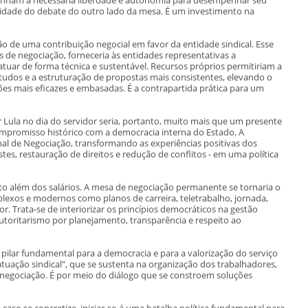
imidade do debate do outro lado da mesa. É um investimento na
ição de uma contribuição negocial em favor da entidade sindical. Esse
de negociação, forneceria às entidades representativas a
atuar de forma técnica e sustentável. Recursos próprios permitiriam a
tudos e a estruturação de propostas mais consistentes, elevando o
ões mais eficazes e embasadas. É a contrapartida prática para um
r Lula no dia do servidor seria, portanto, muito mais que um presente
ompromisso histórico com a democracia interna do Estado. A
al de Negociação, transformando as experiências positivas dos
es, restauração de direitos e redução de conflitos - em uma política
to além dos salários. A mesa de negociação permanente se tornaria o
exos e modernos como planos de carreira, teletrabalho, jornada,
or. Trata-se de interiorizar os princípios democráticos na gestão
autoritarismo por planejamento, transparência e respeito ao
 pilar fundamental para a democracia e para a valorização do serviço
tuação sindical", que se sustenta na organização dos trabalhadores,
na negociação. É por meio do diálogo que se constroem soluções
 caso se concretize, iniciar-se-á uma batalha política fundamental para