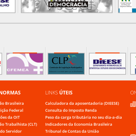
NORMAS
LINKS
ÚTEIS
O
ão Brasileira
Calculadora da aposentadoria (DIEESE)
uição Federal
Consulta do Imposto Renda
ões da OIT
Peso da carga tributária no seu dia-a-dia
ão Trabalhista (CLT)
Indicadores da Economia Brasileira
do Servidor
Tribunal de Contas da União