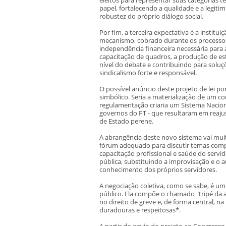
papel, fortalecendo a qualidade e a legit
robustez do próprio diálogo social.
Por fim, a terceira expectativa é a institu
mecanismo, cobrado durante os processos 
independência financeira necessária para 
capacitação de quadros, a produção de es
nível do debate e contribuindo para soluç
sindicalismo forte e responsável.
O possível anúncio deste projeto de lei po
simbólico. Seria a materialização de um c
regulamentação criaria um Sistema Nacion
governos do PT - que resultaram em reajust
de Estado perene.
A abrangência deste novo sistema vai mui
fórum adequado para discutir temas compl
capacitação profissional e saúde do servid
pública, substituindo a improvisação e o 
conhecimento dos próprios servidores.
A negociação coletiva, como se sabe, é um
público. Ela compõe o chamado "tripé da a
no direito de greve e, de forma central, 
duradouras e respeitosas*.
A partir do envio do projeto ao Congresso,