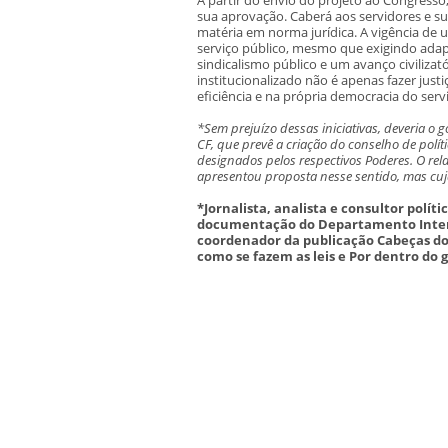
sua aprovação. Caberá aos servidores e s
matéria em norma jurídica. A vigência de u
serviço público, mesmo que exigindo adap
sindicalismo público e um avanço civilizató
institucionalizado não é apenas fazer justi
eficiência e na própria democracia do servi
*Sem prejuízo dessas iniciativas, deveria o
CF, que prevê a criação do conselho de polí
designados pelos respectivos Poderes. O re
apresentou proposta nesse sentido, mas cuja
*Jornalista, analista e consultor políti
documentação do Departamento Intersi
coordenador da publicação Cabeças do C
como se fazem as leis e Por dentro do