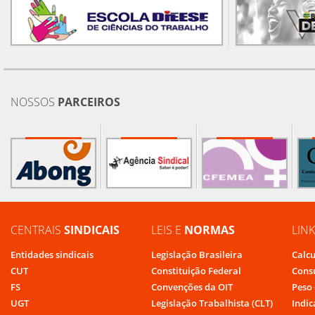
NOSSOS
PARCEIROS
CENTRAIS
SINDICAIS
LEIS E
NORMAS
LIN
Entidades sindicais
Legislação Brasileira
Calcu
CUT
Constituição Federal
Cons
FS
Convenções da OIT
Peso 
UGT
Legislação Trabalhista (CLT)
Indic