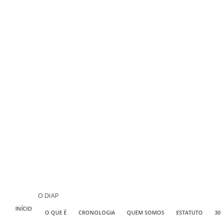
O DIAP
INÍCIO
O QUE É
CRONOLOGIA
QUEM SOMOS
ESTATUTO
30