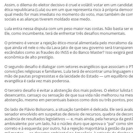
Assim, o dilema do eleitor decisivo é cruel e volátil: votar em um candi
ética republicana (Lula) ou em um que representa risco à própria democr
qual medo for mais imediato no momento do voto, mas também de como 
sociais e as alianças tiverem moldado esse medo.
Lula entra nessa disputa com um peso maior nas costas. Não basta ser 
Ele, como incumbente, terá de enfrentar três desafios monumentais.
O primeiro é vencer a rejeição ético-moral alimentada pelo moralismo da
que ainda vê nele o réu da Lava-Jato de que seu governo será transpare
escândalos como as fraudes do INSS e do Banco Master? Isso exigirá ge
econômica de alto prestígio.
O segundo desafio é dialogar com setores evangélicos que associam o P
convicções religiosas e familiares. Lula terá de encontrar uma linguagem 
mão de pautas progressistas e da laicidade do Estado — um equilíbrio 
evangélica é cada vez mais poderosa.
O terceiro desafio é evitar a abstenção dos mais pobres. O eleitor lulista
desencanto, cansaço ou sensação de que sua vida não melhorou na me
abstenção, mesmo em percentuais baixos como dois ou três pontos, pode
Do lado de Flávio Bolsonaro, a situação também é delicada. Ele será aval
senador envolvido em suspeitas de desvio de recursos, quebra de decoro 
ausência de resultados legislativos — e, mais ainda, pela herança da gest
ambivalente: por um lado, há o núcleo duro que aprova o "pai" como sí
correto e à esquerda; por outro, há a rejeição majoritária à gestão da 
mil mortes — ao desastre ambiental na Amazônia, à retirada de direitos e 