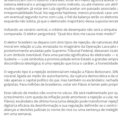
sistema eleitoral e o antagonismo como método, ou até mesmo um alin
muitos rejeitam. Já votar em Lula significa aceitar um passado associado
irresponsabilidade fiscal. Na segunda hipótese, menos provável, caso uma 
um eventual segundo turno com Lula, o fiel da balança serão os eleitores
esquerda não lulista, já que o eleitorado majoritário dessa suposta terceir
Voltando ao cenário central, o critério de desempate não será a simpatia
comparada. O eleitor perguntará: "Qual dos dois me causa mais medo?"
O eleitor brasileiro se depara com dois tipos de rejeição, de naturezas dist
moral em relação a Lula, enraizada no imaginário da Operação Lava-Jat
posteriormente anuladas pelo Supremo Tribunal Federal, deixaram cicatr
é um símbolo inevitável. Para uma parcela significativa do eleitorado — e
Sudeste — Lula simboliza a promiscuidade entre Estado e grandes emprei
discordância ideológica; é uma rejeição que toca o caráter, a honestidade
O segundo tipo é a rejeição existencial em relação a Flávio Bolsonaro. Dife
visceral, ligada ao medo do autoritarismo, da ruptura democrática e da vio
não apenas o capital político do pai, mas também os escândalos: rachadinh
golpistas. Para milhões de brasileiros, votar em Flávio é temer pelo próp
Esse cálculo de medos não ocorre no vácuo. Ele será realimentado por qu
(crescimento com queda da inflação pode amortecer a rejeição a Lula; r
Flávio); escândalos de última hora (uma delação pode transformar rejeiçõ
digital (a eficácia da desinformação e sua regulação definirão se o centro
alianças e decisões judiciais (o nome do vice ou uma sentença de inelegi
em uma semana).