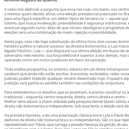
A cada ciclo eleitoral, a pergunta que ecoa nas ruas, nos bares, nos cent
a mesma: quem decide, afinal, uma eleição presidencial polarizada no Bras
para uma figura específica: um eleitor típico de terceira via — aquele qu
lulismo, que busca moderação, previsibilidade e segurança institucional, 
eventual segundo turno. Mais do que rótulos ideológicos e programas de
eleições será uma combinação de medo, rejeição e previsibilidade.
Neste jogo, caso não haja substituição de última hora, dois nomes domin
herdeiro político e natural sucessor da dinastia bolsonarista, e Luiz Ináci
legado histórico. Lula — que disputará sua sétima eleição em busca de 
adversário nele mesmo: sua força eleitoral é superior à dos demais, mas 
operando como um motor poderoso em favor da oposição.
Toda análise prospectiva, no entanto, esbarra em um limite intransponíve
variáveis que ainda não estão escritas. Economia, escândalos, redes sociai
judiciais podem implodir qualquer cenário desenhado hoje. O quadro aqui
a eleição será ganha ou perdida também nas oscilações da conjuntura.
Para entendermos os desafios que se avizinham, é preciso classificar os 
tradicional – esquerda, centro-esquerda, direita, centro-direita e centro 
Melhor seria adotar a chave utilizada pela pesquisa Genial Quest: lulista, 
direita não bolsonarista e independente. Sob essa lente, a eleição será de
Na primeira hipótese, a de uma polarização clássica entre Lula e Flávio Bo
eleitores da direita não bolsonarista e os independentes. São os que rej
representado por Flávio, que carrega a pesada herança da gestão de se
se identificam com o lulismo. Para eles, votar em Flávio significa aceitar