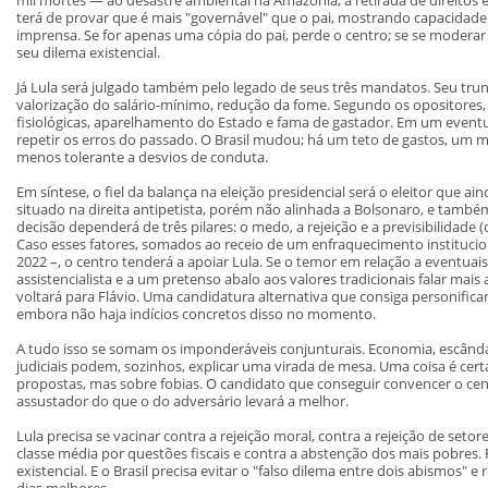
terá de provar que é mais "governável" que o pai, mostrando capacidade
imprensa. Se for apenas uma cópia do pai, perde o centro; se se moderar 
seu dilema existencial.
Já Lula será julgado também pelo legado de seus três mandatos. Seu trunfo
valorização do salário-mínimo, redução da fome. Segundo os opositores, s
fisiológicas, aparelhamento do Estado e fama de gastador. Em um event
repetir os erros do passado. O Brasil mudou; há um teto de gastos, u
menos tolerante a desvios de conduta.
Em síntese, o fiel da balança na eleição presidencial será o eleitor que ai
situado na direita antipetista, porém não alinhada a Bolsonaro, e tamb
decisão dependerá de três pilares: o medo, a rejeição e a previsibilidade 
Caso esses fatores, somados ao receio de um enfraquecimento instituci
2022 –, o centro tenderá a apoiar Lula. Se o temor em relação a eventuais
assistencialista e a um pretenso abalo aos valores tradicionais falar mais
voltará para Flávio. Uma candidatura alternativa que consiga personifi
embora não haja indícios concretos disso no momento.
A tudo isso se somam os imponderáveis conjunturais. Economia, escândalo
judiciais podem, sozinhos, explicar uma virada de mesa. Uma coisa é cert
propostas, mas sobre fobias. O candidato que conseguir convencer o ce
assustador do que o do adversário levará a melhor.
Lula precisa se vacinar contra a rejeição moral, contra a rejeição de setor
classe média por questões fiscais e contra a abstenção dos mais pobres. F
existencial. E o Brasil precisa evitar o "falso dilema entre dois abismos" 
dias melhores.