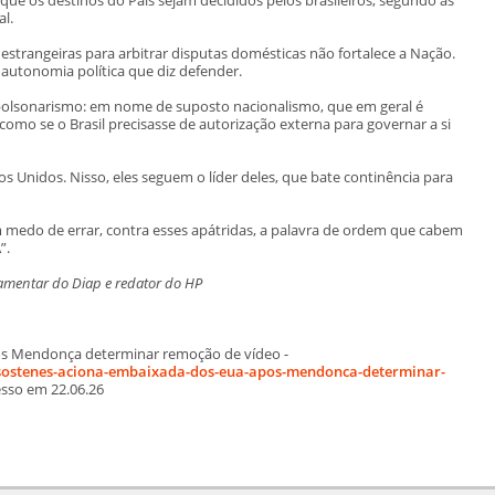
al.
strangeiras para arbitrar disputas domésticas não fortalece a Nação.
 autonomia política que diz defender.
o bolsonarismo: em nome de suposto nacionalismo, que em geral é
omo se o Brasil precisasse de autorização externa para governar a si
s Unidos. Nisso, eles seguem o líder deles, que bate continência para
 medo de errar, contra esses apátridas, a palavra de ordem que cabem
”.
arlamentar do Diap e redator do HP
s Mendonça determinar remoção de vídeo -
/sostenes-aciona-embaixada-dos-eua-apos-mendonca-determinar-
esso em 22.06.26