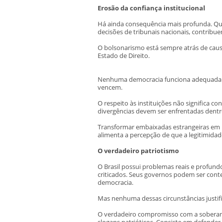
Erosão da confiança institucional
Há ainda consequência mais profunda. Qua
decisões de tribunais nacionais, contribue
O bolsonarismo está sempre atrás de causa
Estado de Direito.
Nenhuma democracia funciona adequadame
vencem.
O respeito às instituições não significa 
divergências devem ser enfrentadas dentr
Transformar embaixadas estrangeiras em in
alimenta a percepção de que a legitimidad
O verdadeiro patriotismo
O Brasil possui problemas reais e profundo
criticados. Seus governos podem ser conte
democracia.
Mas nenhuma dessas circunstâncias justifi
O verdadeiro compromisso com a soberania
slogans patrióticos. Consiste em defender 