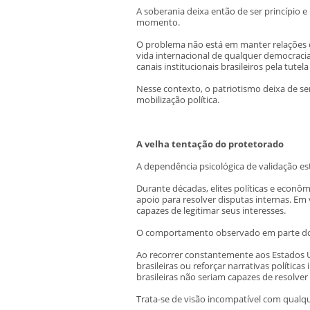
A soberania deixa então de ser princípio e
momento.
O problema não está em manter relações d
vida internacional de qualquer democraci
canais institucionais brasileiros pela tutel
Nesse contexto, o patriotismo deixa de s
mobilização política.
A velha tentação do protetorado
A dependência psicológica de validação est
Durante décadas, elites políticas e econô
apoio para resolver disputas internas. Em 
capazes de legitimar seus interesses.
O comportamento observado em parte do 
Ao recorrer constantemente aos Estados Un
brasileiras ou reforçar narrativas política
brasileiras não seriam capazes de resolve
Trata-se de visão incompatível com qualq