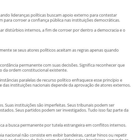
ndo lideranças políticas buscam apoio externo para contestar
m para corroer a confiança pública nas instituições democráticas.
r distúrbios internos, a fim de corroer por dentro a democracia e o
nte se seus atores políticos aceitam as regras apenas quando
concordância permanente com suas decisões. Significa reconhecer que
o da ordem constitucional existente.
stâncias paralelas de recurso político enfraquece esse princípio e
e das instituições nacionais depende da aprovação de atores externos.
s. Suas instituições são imperfeitas. Seus tribunais podem ser
stados. Seus partidos podem ser investigados. Tudo isso faz parte da
ca a busca permanente por tutela estrangeira em conflitos internos.
 nacional não consiste em exibir bandeiras, cantar hinos ou repetir
que os destinos do País sejam decididos pelos brasileiros, segundo as