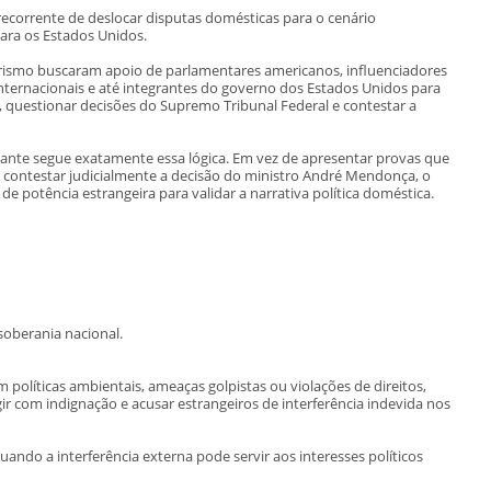
 recorrente de deslocar disputas domésticas para o cenário
para os Estados Unidos.
arismo buscaram apoio de parlamentares americanos, influenciadores
nternacionais e até integrantes do governo dos Estados Unidos para
, questionar decisões do Supremo Tribunal Federal e contestar a
ante segue exatamente essa lógica. Em vez de apresentar provas que
u contestar judicialmente a decisão do ministro André Mendonça, o
e potência estrangeira para validar a narrativa política doméstica.
soberania nacional.
 políticas ambientais, ameaças golpistas ou violações de direitos,
r com indignação e acusar estrangeiros de interferência indevida nos
ndo a interferência externa pode servir aos interesses políticos