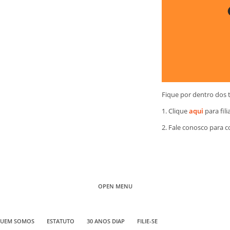
Fique por dentro dos 
1. Clique
aqui
para fili
2. Fale conosco para 
OPEN MENU
UEM SOMOS
ESTATUTO
30 ANOS DIAP
FILIE-SE