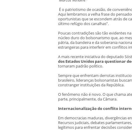
É o patriotismo de ocasião, de conveniênc
Aqui lembramos a velha frase do pensador 
oportunistas que se escondem atrás de cau
último refúgio dos canalhas”.
Poucas contradições são tão evidentes na
núcleo duro do bolsonarismo que, ao me
pátria, da bandeira e da soberania nacion
estrangeiras para interferir em conflitos in
A mais recente iniciativa do deputado Sóst
dos Estados Unidos para questionar de
tornaram padrão político.
Sempre que enfrentam derrotas instituciona
brasileiro, lideranças bolsonaristas busc
constranger instituições da República.
O fenômeno não é novo. O que chama atenç
parte, principalmente, da Câmara.
Internacionalização do conflito intern
Em democracias maduras, divergências ent
Recursos judiciais, debates parlamentares,
legítimos para enfrentar decisões conside