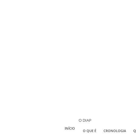
O DIAP
INÍCIO
O QUE É
CRONOLOGIA
Q