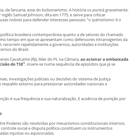
ia, de fancaria, esse do bolsonarismo. A história os punirá gravemente.
inglês Samuel Johnson, dita em 1775, e serve para criticar
sas nobres para defender interesses pessoais: “o ‘patriotismo’ é o
 política brasileira contemporânea quanto a de setores do chamado
smo tempo em que se apresentam como defensores intransigentes da
al, recorrem repetidamente a governos, autoridades e instituições
ternos do Brasil.
enes Cavalcante (RJ), líder do PL na Câmara,
ao acionar a embaixada
1
cisão do TSE
, insere-se numa sequência de episódios que já se
is, investigações judiciais ou decisões do sistema de Justiça
am respaldo externo para pressionar autoridades nacionais e
ão é sua frequência e sua naturalização. E ausência de punição por
o
re Poderes são resolvidas por mecanismos constitucionais internos.
 controle social e disputa política constituem os instrumentos
radas injustas ou equivocadas.