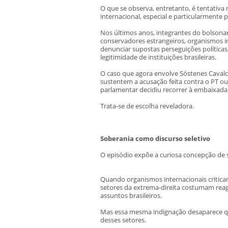
O que se observa, entretanto, é tentativa
internacional, especial e particularmente 
Nos últimos anos, integrantes do bolson
conservadores estrangeiros, organismos i
denunciar supostas perseguições políticas
legitimidade de instituições brasileiras.
O caso que agora envolve Sóstenes Cavalc
sustentem a acusação feita contra o PT o
parlamentar decidiu recorrer à embaixada d
Trata-se de escolha reveladora.
Soberania como discurso seletivo
O episódio expõe a curiosa concepção de 
Quando organismos internacionais criticam
setores da extrema-direita costumam reagi
assuntos brasileiros.
Mas essa mesma indignação desaparece qua
desses setores.