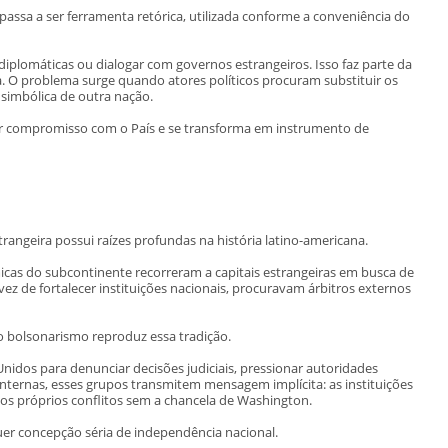
 passa a ser ferramenta retórica, utilizada conforme a conveniência do
iplomáticas ou dialogar com governos estrangeiros. Isso faz parte da
a. O problema surge quando atores políticos procuram substituir os
a simbólica de outra nação.
er compromisso com o País e se transforma em instrumento de
rangeira possui raízes profundas na história latino-americana.
micas do subcontinente recorreram a capitais estrangeiras em busca de
vez de fortalecer instituições nacionais, procuravam árbitros externos
bolsonarismo reproduz essa tradição.
idos para denunciar decisões judiciais, pressionar autoridades
s internas, esses grupos transmitem mensagem implícita: as instituições
r os próprios conflitos sem a chancela de Washington.
uer concepção séria de independência nacional.