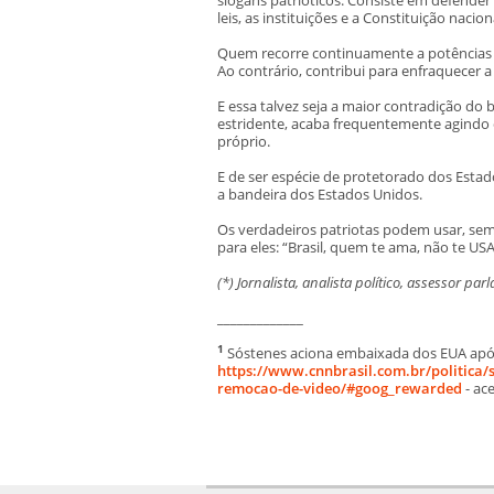
leis, as instituições e a Constituição nacion
Quem recorre continuamente a potências e
Ao contrário, contribui para enfraquecer a
E essa talvez seja a maior contradição d
estridente, acaba frequentemente agindo c
próprio.
E de ser espécie de protetorado dos Estado
a bandeira dos Estados Unidos.
Os verdadeiros patriotas podem usar, sem
para eles: “Brasil, quem te ama, não te USA
(*) Jornalista, analista político, assessor p
_____________
1
Sóstenes aciona embaixada dos EUA apó
https://www.cnnbrasil.com.br/politica
remocao-de-video/#goog_rewarded
- ac