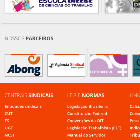
NOSSOS
PARCEIROS
CENTRAIS
SINDICAIS
LEIS E
NORMAS
LIN
Entidades sindicais
Legislação Brasileira
Calcu
CUT
Constituição Federal
Cons
FS
Convenções da OIT
Peso 
UGT
Legislação Trabalhista (CLT)
Indic
NCST
Manual do Servidor
Tribu