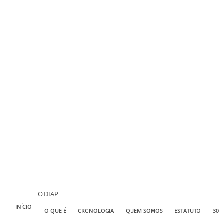
O DIAP
INÍCIO
O QUE É
CRONOLOGIA
QUEM SOMOS
ESTATUTO
30