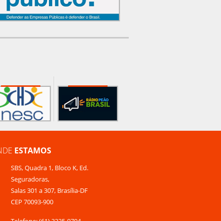
NDE
ESTAMOS
SBS, Quadra 1, Bloco K, Ed.
Seguradoras,
Salas 301 a 307, Brasília-DF
CEP 70093-900
Telefone: (61) 3225-9704