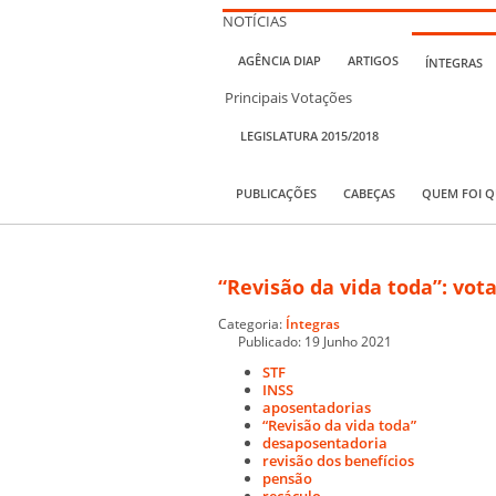
NOTÍCIAS
AGÊNCIA DIAP
ARTIGOS
ÍNTEGRAS
Principais Votações
LEGISLATURA 2015/2018
PUBLICAÇÕES
CABEÇAS
QUEM FOI 
“Revisão da vida toda”: vot
Categoria:
Íntegras
Publicado: 19 Junho 2021
STF
INSS
aposentadorias
“Revisão da vida toda”
desaposentadoria
revisão dos benefícios
pensão
recáculo