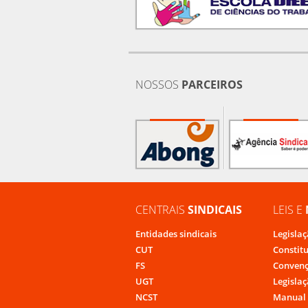
NOSSOS
PARCEIROS
CENTRAIS
SINDICAIS
LEIS E
Entidades sindicais
Legislaç
CUT
Constit
FS
Convenç
UGT
Legislaç
NCST
Manual 