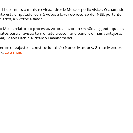
11 de junho, o ministro Alexandre de Moraes pediu vistas. O chamado
nto está empatado, com 5 votos a favor do recurso do INSS, portanto
iários, e 5 votos a favor.
io Mello, relator do processo, votou a favor da revisão alegando que os
os para a revisão têm direito a escolher o benefício mais vantajoso.
er, Edson Fachin e Ricardo Lewandowski.
ideram o reajuste inconstitucional são Nunes Marques, Gilmar Mendes,
ux.
Leia mais