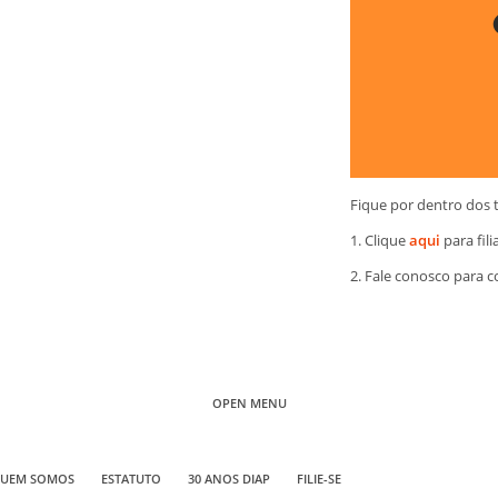
Fique por dentro dos 
1. Clique
aqui
para fili
2. Fale conosco para 
OPEN MENU
UEM SOMOS
ESTATUTO
30 ANOS DIAP
FILIE-SE