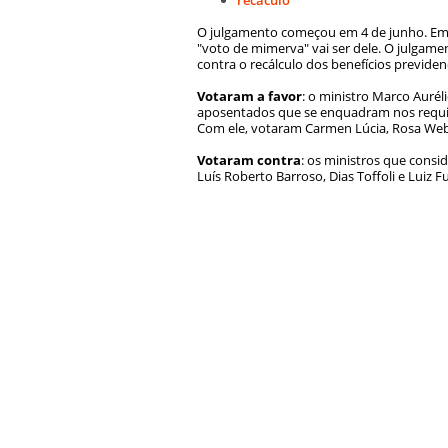
O julgamento começou em 4 de junho. Em 
"voto de mimerva" vai ser dele. O julgame
contra o recálculo dos benefícios previdenc
Votaram a favor
: o ministro Marco Aurél
aposentados que se enquadram nos requisit
Com ele, votaram Carmen Lúcia, Rosa Web
Votaram contra
: os ministros que cons
Luís Roberto Barroso, Dias Toffoli e Luiz F