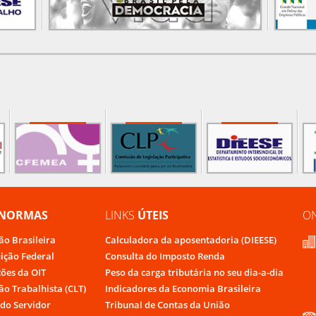
NORMAS
LINKS
ÚTEIS
O
ão Brasileira
Calculadora da aposentadoria (DIEESE)
uição Federal
Consulta do Imposto Renda
ões da OIT
Peso da carga tributária no seu dia-a-dia
ão Trabalhista (CLT)
Indicadores da Economia Brasileira
do Servidor
Tribunal de Contas da União