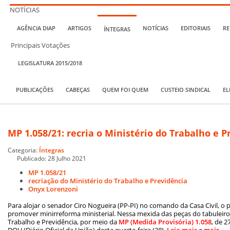
NOTÍCIAS
AGÊNCIA DIAP
ARTIGOS
NOTÍCIAS
EDITORIAIS
RE
ÍNTEGRAS
Principais Votações
LEGISLATURA 2015/2018
PUBLICAÇÕES
CABEÇAS
QUEM FOI QUEM
CUSTEIO SINDICAL
EL
MP 1.058/21: recria o Ministério do Trabalho e P
Categoria:
Íntegras
Publicado: 28 Julho 2021
MP 1.058/21
recriação do Ministério do Trabalho e Previdência
Onyx Lorenzoni
Para alojar o senador Ciro Nogueira (PP-PI) no comando da Casa Civil, o p
promover minirreforma ministerial. Nessa mexida das peças do tabuleiro,
Trabalho e Previdência, por meio da
MP (Medida Provisória) 1.058
, de 2
DOU (Diário Oficial da União) desta quarta-feira (28).
Leia mais
e
mais