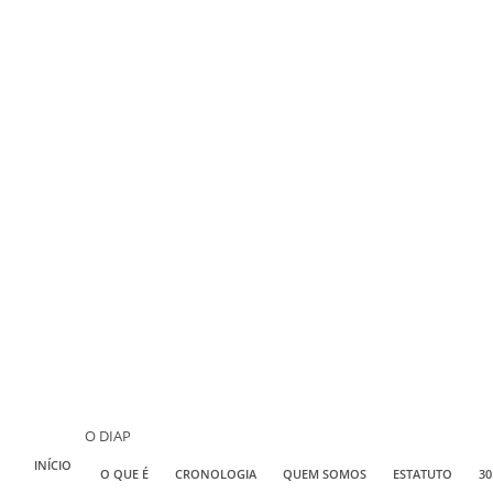
O DIAP
INÍCIO
O QUE É
CRONOLOGIA
QUEM SOMOS
ESTATUTO
30