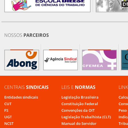
NOSSOS
PARCEIROS
CENTRAIS
SINDICAIS
LEIS E
NORMAS
LIN
Entidades sindicais
Legislação Brasileira
Calcu
CUT
Constituição Federal
Cons
FS
Convenções da OIT
Peso 
UGT
Legislação Trabalhista (CLT)
Indic
NCST
Manual do Servidor
Tribu