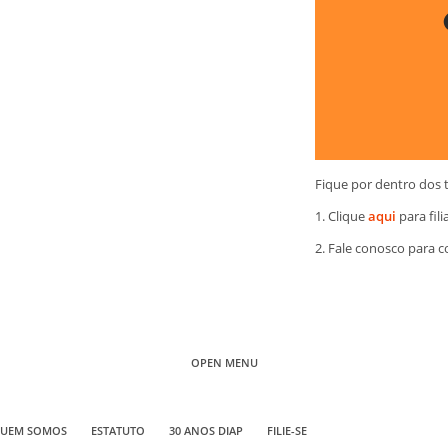
Fique por dentro dos 
1. Clique
aqui
para fili
2. Fale conosco para 
OPEN MENU
UEM SOMOS
ESTATUTO
30 ANOS DIAP
FILIE-SE