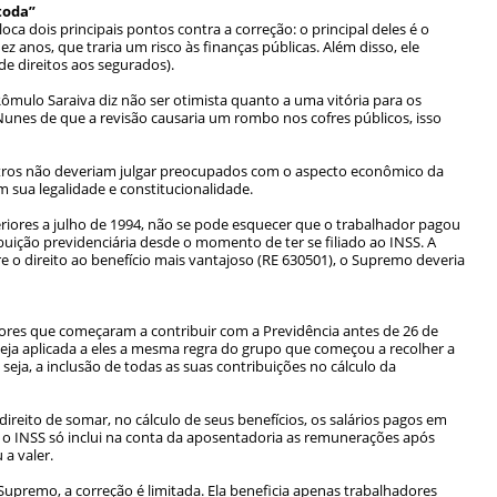
toda”
a dois principais pontos contra a correção: o principal deles é o
z anos, que traria um risco às finanças públicas. Além disso, ele
e direitos aos segurados).
ômulo Saraiva diz não ser otimista quanto a uma vitória para os
nes de que a revisão causaria um rombo nos cofres públicos, isso
stros não deveriam julgar preocupados com o aspecto econômico da
em sua legalidade e constitucionalidade.
teriores a julho de 1994, não se pode esquecer que o trabalhador pagou
buição previdenciária desde o momento de ter se filiado ao INSS. A
 o direito ao benefício mais vantajoso (RE 630501), o Supremo deveria
dores que começaram a contribuir com a Previdência antes de 26 de
ja aplicada a eles a mesma regra do grupo que começou a recolher a
eja, a inclusão de todas as suas contribuições no cálculo da
ireito de somar, no cálculo de seus benefícios, os salários pagos em
 o INSS só inclui na conta da aposentadoria as remunerações após
 a valer.
upremo, a correção é limitada. Ela beneficia apenas trabalhadores