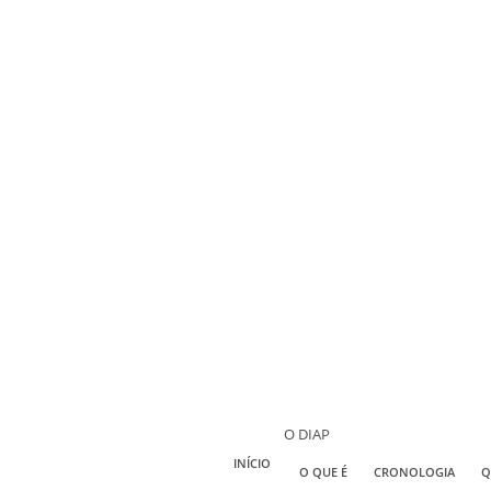
O DIAP
INÍCIO
O QUE É
CRONOLOGIA
Q