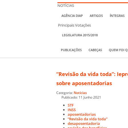
NOTÍCIAS
AGÊNCIA DIAP
ARTIGOS
ÍNTEGRAS
Principais Votações
LEGISLATURA 2015/2018
PUBLICAÇÕES
CABEÇAS
QUEM FOI 
“Revisão da vida toda”: Ie
sobre aposentadorias
Categoria:
Notícias
Publicado: 11 Junho 2021
STF
INSS
aposentadorias
“Revisão da vida toda”
desaposentadoria
revisão dos benefícios