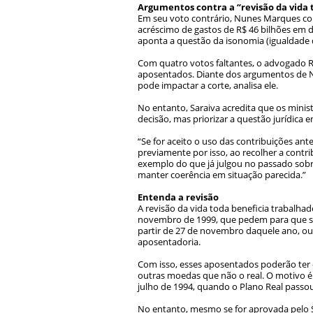
Argumentos contra a “revisão da vida 
Em seu voto contrário, Nunes Marques coloc
acréscimo de gastos de R$ 46 bilhões em de
aponta a questão da isonomia (igualdade d
Com quatro votos faltantes, o advogado R
aposentados. Diante dos argumentos de Nu
pode impactar a corte, analisa ele.
No entanto, Saraiva acredita que os mini
decisão, mas priorizar a questão jurídica 
“Se for aceito o uso das contribuições an
previamente por isso, ao recolher a contri
exemplo do que já julgou no passado sobre
manter coerência em situação parecida.”
Entenda a revisão
A revisão da vida toda beneficia trabalha
novembro de 1999, que pedem para que se
partir de 27 de novembro daquele ano, ou s
aposentadoria.
Com isso, esses aposentados poderão ter d
outras moedas que não o real. O motivo é
julho de 1994, quando o Plano Real passou
No entanto, mesmo se for aprovada pelo S