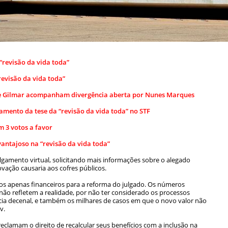
“revisão da vida toda”
evisão da vida toda”
so e Gilmar acompanham divergência aberta por Nunes Marques
mento da tese da “revisão da vida toda” no STF
m 3 votos a favor
vantajoso na “revisão da vida toda”
lgamento virtual, solicitando mais informações sobre o alegado
vação causaria aos cofres públicos.
ios apenas financeiros para a reforma do julgado. Os números
não refletem a realidade, por não ter considerado os processos
ia decenal, e também os milhares de casos em que o novo valor não
v.
eclamam o direito de recalcular seus benefícios com a inclusão na