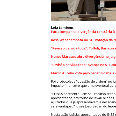
Leia também
:
Fux acompanha divergência contrária à 
Rosa Weber empata no STF votação da “r
“Revisão da vida toda”: Toffoli, Barro
Nunes Marques abre divergência no julga
“Revisão da vida toda” avança no STF co
Marco Aurélio vota pelo benefício mais 
Foi protocolada “questão de ordem” no ju
impacto financeiro que uma eventual apro
“O INSS apresentou em seu recurso critér
apresentados, em torno de R$ 40 bilhões, 
ajuizados que já apresentavam a decadênc
será vantajoso”, disse João Badari do Iepre
Nesta ação judicial, aposentados do INSS r