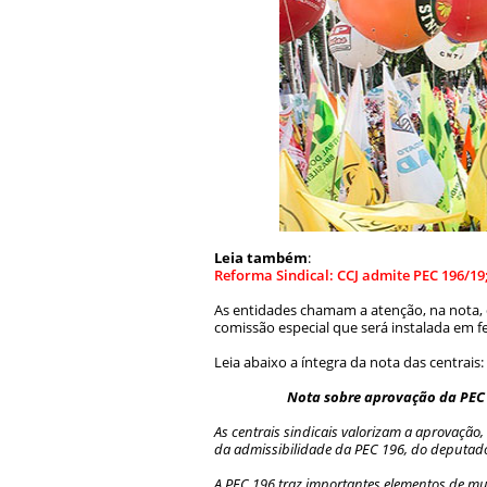
Leia também
:
Reforma Sindical: CCJ admite PEC 196/19;
As entidades chamam a atenção, na nota, 
comissão especial que será instalada em f
Leia abaixo a íntegra da nota das centrais:
Nota sobre aprovação da PEC 
As centrais sindicais valorizam a aprovação
da admissibilidade da PEC 196, do deputado
A PEC 196 traz importantes elementos de mud