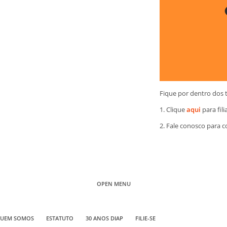
Fique por dentro dos 
1. Clique
aqui
para fili
2. Fale conosco para 
OPEN MENU
UEM SOMOS
ESTATUTO
30 ANOS DIAP
FILIE-SE