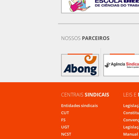
NOSSOS
PARCEIROS
CENTRAIS
SINDICAIS
LEIS E
Entidades sindicais
Legislaç
CUT
Constit
FS
Convenç
UGT
Legislaç
NCST
Manual 