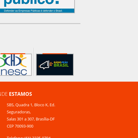
NDE
ESTAMOS
SBS, Quadra 1, Bloco K, Ed.
Seguradoras,
Salas 301 a 307, Brasília-DF
CEP 70093-900
Telefone: (61) 3225-9704