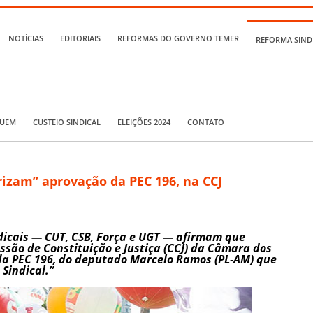
NOTÍCIAS
EDITORIAIS
REFORMAS DO GOVERNO TEMER
REFORMA SIND
QUEM
CUSTEIO SINDICAL
ELEIÇÕES 2024
CONTATO
rizam” aprovação da PEC 196, na CCJ
ndicais — CUT, CSB, Força e UGT — afirmam que
ssão de Constituição e Justiça (CCJ) da Câmara dos
da PEC 196, do deputado Marcelo Ramos (PL-AM) que
Sindical.”