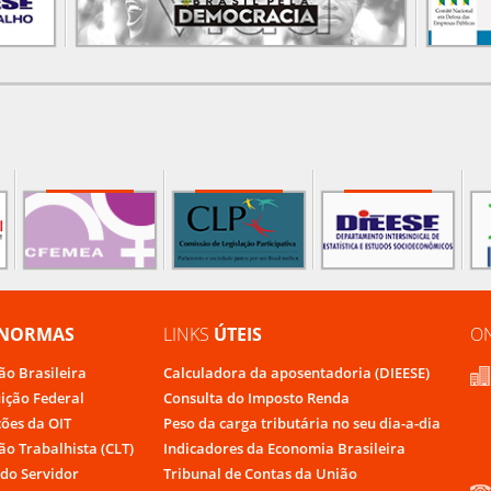
NORMAS
LINKS
ÚTEIS
O
ão Brasileira
Calculadora da aposentadoria (DIEESE)
uição Federal
Consulta do Imposto Renda
ões da OIT
Peso da carga tributária no seu dia-a-dia
ão Trabalhista (CLT)
Indicadores da Economia Brasileira
do Servidor
Tribunal de Contas da União