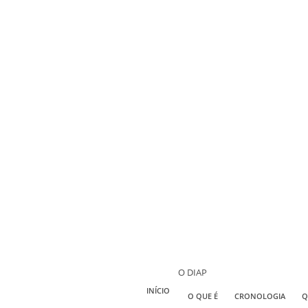
O DIAP
INÍCIO
O QUE É
CRONOLOGIA
Q