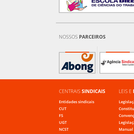
NOSSOS
PARCEIROS
CENTRAIS
SINDICAIS
LEIS E
Entidades sindicais
Legislaç
CUT
Constit
FS
Convenç
UGT
Legislaç
NCST
Manual 