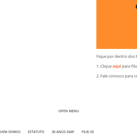
Fique por dentro dos 
1. Clique
aqui
para fili
2. Fale conosco para 
OPEN MENU
UEM SOMOS
ESTATUTO
30 ANOS DIAP
FILIE-SE