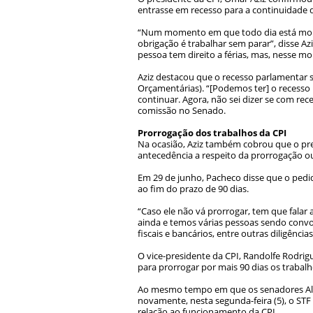
entrasse em recesso para a continuidade 
“Num momento em que todo dia está morre
obrigação é trabalhar sem parar”, disse Az
pessoa tem direito a férias, mas, nesse m
Aziz destacou que o recesso parlamentar s
Orçamentárias). “[Podemos ter] o recesso
continuar. Agora, não sei dizer se com re
comissão no Senado.
Prorrogação dos trabalhos da CPI
Na ocasião, Aziz também cobrou que o pr
antecedência a respeito da prorrogação o
Em 29 de junho, Pacheco disse que o pedi
ao fim do prazo de 90 dias.
“Caso ele não vá prorrogar, tem que falar
ainda e temos várias pessoas sendo convoca
fiscais e bancários, entre outras diligência
O vice-presidente da CPI, Randolfe Rodri
para prorrogar por mais 90 dias os trabalh
Ao mesmo tempo em que os senadores Alex
novamente, nesta segunda-feira (5), o ST
relação ao funcionamento da CPI.