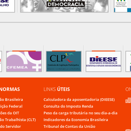
NORMAS
LINKS
ÚTEIS
O
ão Brasileira
Calculadora da aposentadoria (DIEESE)
uição Federal
Consulta do Imposto Renda
ões da OIT
Peso da carga tributária no seu dia-a-dia
ão Trabalhista (CLT)
Indicadores da Economia Brasileira
do Servidor
Tribunal de Contas da União