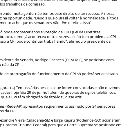
dos trabalhos da comissão.
ndo muita gente, não temos esse direito de ter recesso. A nossa
iz na oportunidade. “Depois que o Brasil voltar à normalidade, aí toda
omento acho que os senadores não têm direito a isso”.
ó pode acontecer após a votação da LDO (Lei de Diretrizes
 branco, como já aconteceu outras vezes, aí não tem problema a CPI
cesso a CPI pode continuar trabalhando”, afirmou o presidente da
esidente do Senado, Rodrigo Pacheco (DEM-MG), se posicione com
u não da CPI.
do de prorrogação do funcionamento da CPI só poderá ser analisado
 agora. (...) Temos várias pessoas que foram convocadas e não ouvimos
das hoje [dia 29 de junho], além de quebras de sigilos telefônicos,
s que a CPI têm obrigação de fazê-los”, disse Aziz.
gues (Rede-AP) apresentou requerimento assinado por 34 senadores
os da CPI.
andre Vieira (Cidadania-SE) e Jorge Kajuru (Podemos-GO) acionaram
F (Supremo Tribunal Federal) para que a Corte Suprema se posicione em