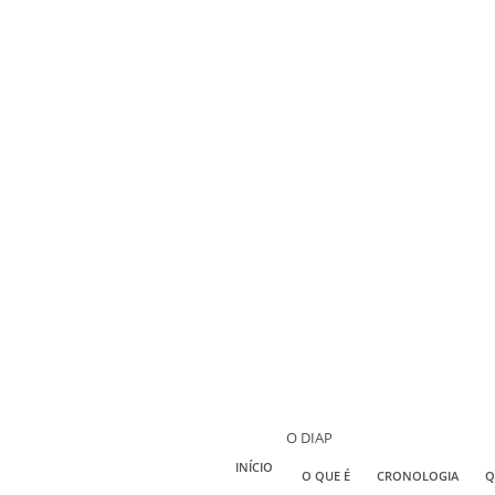
O DIAP
INÍCIO
O QUE É
CRONOLOGIA
Q