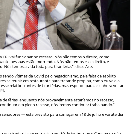
 a CPI vai funcionar no recesso. Nós não temos o direito, como
quanto pessoas estão morrendo. Nós não temos esse direito, e
. Nós temos a vida toda para tirar férias”, disse Aziz.
s sendo vítimas da Covid pelo negacionismo, pela falta de espírito
res se reunir em restaurante para tratar de propina, como eu vejo a
 esse relatório antes de tirar férias, mas esperou para a senhora voltar
PI.
a de férias, enquanto nós provavelmente estaríamos no recesso,
rá continuar em pleno recesso; nós iremos continuar trabalhando.”
senadores — está previsto para começar em 18 de julho e vai até dia
 o que havia dia em entrevista em 30 de junho, que o Congresso não