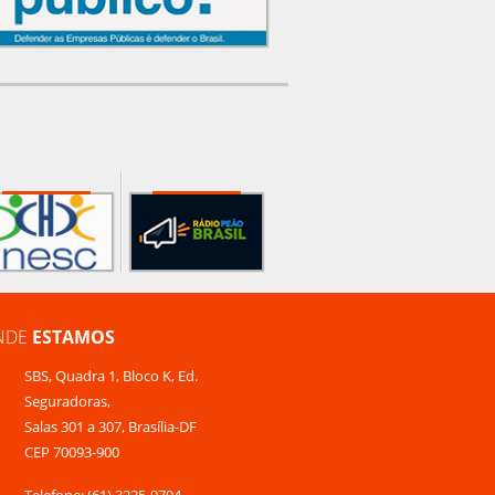
NDE
ESTAMOS
SBS, Quadra 1, Bloco K, Ed.
Seguradoras,
Salas 301 a 307, Brasília-DF
CEP 70093-900
Telefone: (61) 3225-9704