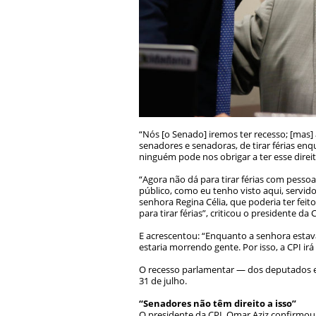
“Nós [o Senado] iremos ter recesso; [mas]
senadores e senadoras, de tirar férias en
ninguém pode nos obrigar a ter esse direito
“Agora não dá para tirar férias com pessoa
público, como eu tenho visto aqui, servido
senhora Regina Célia, que poderia ter feito
para tirar férias”, criticou o presidente da C
E acrescentou: “Enquanto a senhora estav
estaria morrendo gente. Por isso, a CPI i
O recesso parlamentar — dos deputados e 
31 de julho.
“Senadores não têm direito a isso”
O presidente da CPI, Omar Aziz confirmou