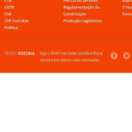
CTB
Perícia do Servidor
Supr
CGTB
Regulamentação da
Tribu
CSB
Constituição
Súmu
CSP-Conlutas
Produção Legislativa
Pública
REDES
SOCIAIS
Siga o DIAP nas redes sociais e fique
sempre por dentro das novidades.