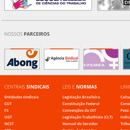
NOSSOS
PARCEIROS
CENTRAIS
SINDICAIS
LEIS E
NORMAS
LIN
Entidades sindicais
Legislação Brasileira
Calcu
CUT
Constituição Federal
Cons
FS
Convenções da OIT
Peso 
UGT
Legislação Trabalhista (CLT)
Indic
NCST
Manual do Servidor
Tribu