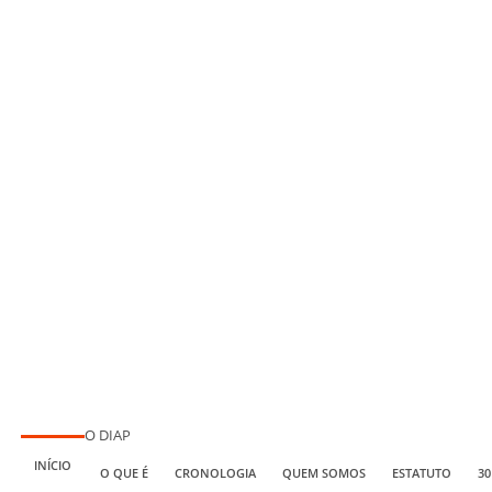
O DIAP
INÍCIO
O QUE É
CRONOLOGIA
QUEM SOMOS
ESTATUTO
30