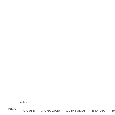
O DIAP
INÍCIO
O QUE É
CRONOLOGIA
QUEM SOMOS
ESTATUTO
30