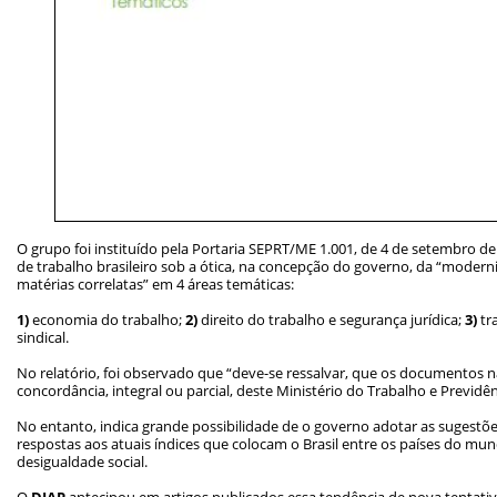
O grupo foi instituído pela Portaria SEPRT/ME 1.001, de 4 de setembro de
de trabalho brasileiro sob a ótica, na concepção do governo, da “moderni
matérias correlatas” em 4 áreas temáticas:
1)
economia do trabalho;
2)
direito do trabalho e segurança jurídica;
3)
tr
sindical.
No relatório, foi observado que “deve-se ressalvar, que os documentos
concordância, integral ou parcial, deste Ministério do Trabalho e Previd
No entanto, indica grande possibilidade de o governo adotar as sugestõe
respostas aos atuais índices que colocam o Brasil entre os países do 
desigualdade social.
O
DIAP
antecipou em artigos publicados essa tendência de nova tentati