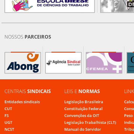
NOSSOS
PARCEIROS
CENTRAIS
SINDICAIS
LEIS E
NORMAS
LIN
Entidades sindicais
Legislação Brasileira
Calcu
CUT
Constituição Federal
Cons
FS
Convenções da OIT
Peso 
UGT
Legislação Trabalhista (CLT)
Indic
NCST
Manual do Servidor
Tribu