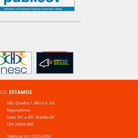
NDE
ESTAMOS
SBS, Quadra 1, Bloco K, Ed.
Seguradoras,
Salas 301 a 307, Brasília-DF
CEP 70093-900
Telefone: (61) 3225-9704