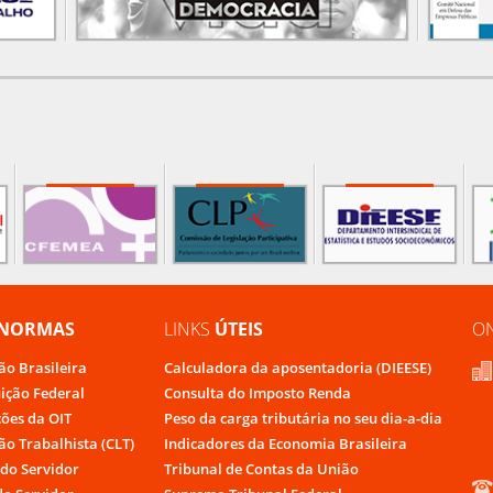
NORMAS
LINKS
ÚTEIS
O
ão Brasileira
Calculadora da aposentadoria (DIEESE)
uição Federal
Consulta do Imposto Renda
ões da OIT
Peso da carga tributária no seu dia-a-dia
ão Trabalhista (CLT)
Indicadores da Economia Brasileira
do Servidor
Tribunal de Contas da União