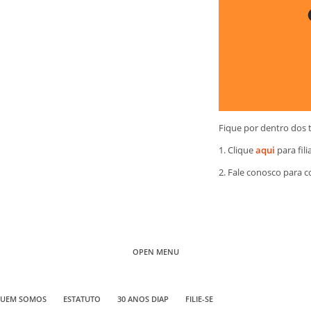
Fique por dentro dos 
1. Clique
aqui
para fili
2. Fale conosco para 
OPEN MENU
UEM SOMOS
ESTATUTO
30 ANOS DIAP
FILIE-SE