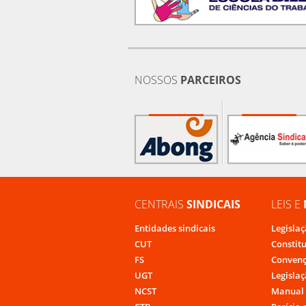
NOSSOS
PARCEIROS
CENTRAIS
SINDICAIS
LEIS E
Entidades sindicais
Legislaç
CUT
Constit
FS
Convenç
UGT
Legislaç
NCST
Manual 