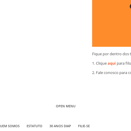
Fique por dentro dos 
1. Clique
aqui
para fili
2. Fale conosco para 
OPEN MENU
UEM SOMOS
ESTATUTO
30 ANOS DIAP
FILIE-SE