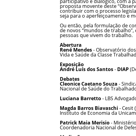
participativo e dialógico, com a 
proposta movente deste “Observa
contribuir com o processo legisl
seja para o aperfeiçoamento e me
Ou então, pela formulação de co
de novos “mundos de trabalho”, 
pessoas que vivem do trabalho.
Abertura
René Mendes
- Observatório dos
Vida e Saúde da Classe Trabalhado
Exposição
André Luís dos Santos
-
DIAP
(De
Debates
Cleonice Caetano Souza
- Sindi
Nacional de Saúde do Trabalhador
Luciana Barretto
- LBS Advogado
Magda Barros Biavaschi
- Cesit
Instituto de Economia da Unicam
Patrick Maia Merisio
- Ministéri
Coordenadoria Nacional de Defe