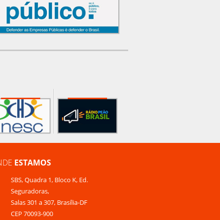
NDE
ESTAMOS
SBS, Quadra 1, Bloco K, Ed.
Seguradoras,
Salas 301 a 307, Brasília-DF
CEP 70093-900