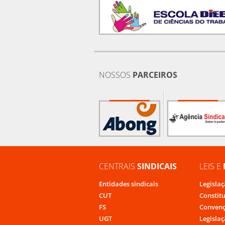
NOSSOS
PARCEIROS
CENTRAIS
SINDICAIS
LEIS E
Entidades sindicais
Legislaç
CUT
Constit
FS
Convenç
UGT
Legislaç