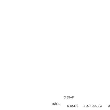
O DIAP
INÍCIO
O QUE É
CRONOLOGIA
Q