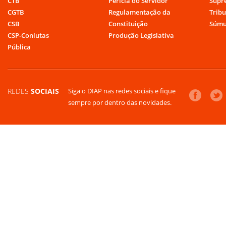
CTB
Perícia do Servidor
Supr
CGTB
Regulamentação da
Tribu
CSB
Constituição
Súmu
CSP-Conlutas
Produção Legislativa
Pública
REDES
SOCIAIS
Siga o DIAP nas redes sociais e fique
sempre por dentro das novidades.