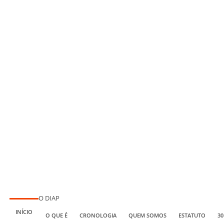
O DIAP
INÍCIO
O QUE É
CRONOLOGIA
QUEM SOMOS
ESTATUTO
30