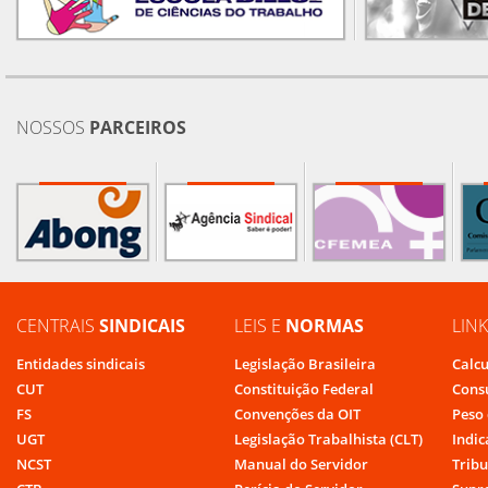
NOSSOS
PARCEIROS
CENTRAIS
SINDICAIS
LEIS E
NORMAS
LIN
Entidades sindicais
Legislação Brasileira
Calcu
CUT
Constituição Federal
Cons
FS
Convenções da OIT
Peso 
UGT
Legislação Trabalhista (CLT)
Indic
NCST
Manual do Servidor
Tribu