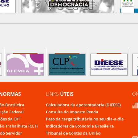
NORMAS
LINKS
ÚTEIS
O
ão Brasileira
Calculadora da aposentadoria (DIEESE)
uição Federal
Consulta do Imposto Renda
ões da OIT
Peso da carga tributária no seu dia-a-dia
ão Trabalhista (CLT)
Indicadores da Economia Brasileira
do Servidor
Tribunal de Contas da União