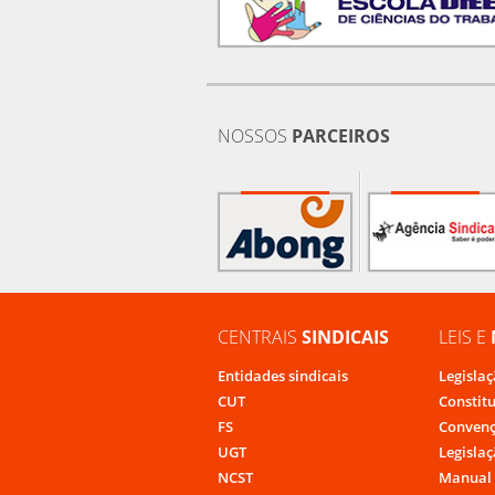
NOSSOS
PARCEIROS
CENTRAIS
SINDICAIS
LEIS E
Entidades sindicais
Legislaç
CUT
Constit
FS
Convenç
UGT
Legislaç
NCST
Manual 