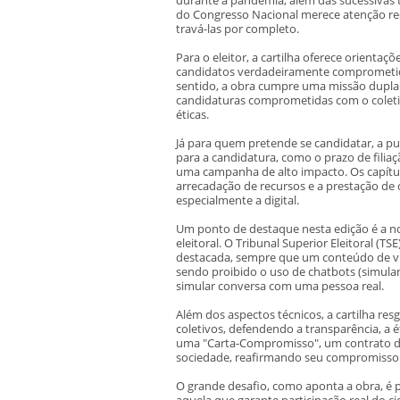
do Congresso Nacional merece atenção re
travá-las por completo.
Para o eleitor, a cartilha oferece orientaç
candidatos verdadeiramente comprometidos
sentido, a obra cumpre uma missão dupla e
candidaturas comprometidas com o coleti
éticas.
Já para quem pretende se candidatar, a pu
para a candidatura, como o prazo de filiaçã
uma campanha de alto impacto. Os capítul
arrecadação de recursos e a prestação de c
especialmente a digital.
Um ponto de destaque nesta edição é a nov
eleitoral. O Tribunal Superior Eleitoral (T
destacada, sempre que um conteúdo de víd
sendo proibido o uso de chatbots (simular
simular conversa com uma pessoa real.
Além dos aspectos técnicos, a cartilha res
coletivos, defendendo a transparência, a é
uma "Carta-Compromisso", um contrato d
sociedade, reafirmando seu compromisso c
O grande desafio, como aponta a obra, é 
aquela que garante participação real do c