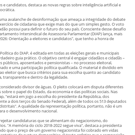
 e candidatos, destaca as novas regras sobre inteligência artificial e
ocrática.
uma avalanche de desinformação que ameaça a integridade do debate
xercício de cidadania que exige mais do que um simples gesto. O voto
ão possui para definir o futuro do seu país. Consciente desse desafio
artamento Intersindical de Assessoria Parlamentar (DIAP) lança, mais
2026: Orientação a eleitores e candidatos", que tenho a honra de
 Política do DIAP, é editada em todas as eleições gerais e municipais
deiro guia prático. O objetivo central é engajar cidadãos e cidadãs –
s públicos, aposentados e pensionistas – no processo eleitoral,
do e uma participação política qualificada. O material é dividido em
ao eleitor que busca critérios para sua escolha quanto ao candidato
 transparente e dentro da legalidade.
siderado divisor de águas. O pleito colocará em disputa diferentes
 sobre o papel do Estado, da economia e das políticas sociais. Nas
ap, "estará em jogo a escolha do presidente da República, dos
ente a dois terços do Senado Federal), além de todos os 513 deputados
distritais". A qualidade da representação política, portanto, não é um
para o desenvolvimento nacional.
 rejeitar candidaturas que se alimentam do negacionismo, do
os. "A memória do ciclo 2018-2022 segue viva", destaca a presidenta
ando que o preço de um governo negacionista foi cobrado em vidas
tentativas de ruptura democrática. O texto enfatiza que a composição