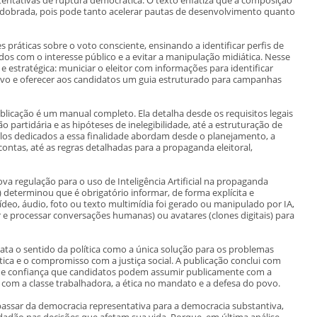
dobrada, pois pode tanto acelerar pautas de desenvolvimento quanto
ões práticas sobre o voto consciente, ensinando a identificar perfis de
 com o interesse público e a evitar a manipulação midiática. Nesse
 estratégica: municiar o eleitor com informações para identificar
vo e oferecer aos candidatos um guia estruturado para campanhas
blicação é um manual completo. Ela detalha desde os requisitos legais
o partidária e as hipóteses de inelegibilidade, até a estruturação de
os dedicados a essa finalidade abordam desde o planejamento, a
ontas, até as regras detalhadas para a propaganda eleitoral,
a regulação para o uso de Inteligência Artificial na propaganda
SE) determinou que é obrigatório informar, de forma explícita e
eo, áudio, foto ou texto multimídia foi gerado ou manipulado por IA,
 e processar conversações humanas) ou avatares (clones digitais) para
gata o sentido da política como a única solução para os problemas
tica e o compromisso com a justiça social. A publicação conclui com
e confiança que candidatos podem assumir publicamente com a
om a classe trabalhadora, a ética no mandato e a defesa do povo.
passar da democracia representativa para a democracia substantiva,
idadão nas decisões que afetam sua vida. Porque, em última análise,