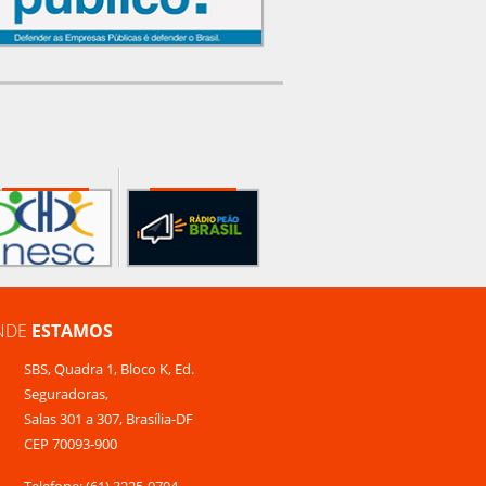
NDE
ESTAMOS
SBS, Quadra 1, Bloco K, Ed.
Seguradoras,
Salas 301 a 307, Brasília-DF
CEP 70093-900
Telefone: (61) 3225-9704