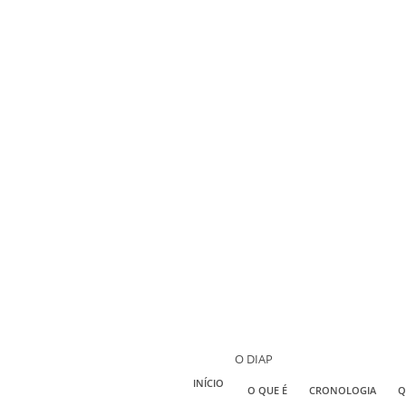
O DIAP
INÍCIO
O QUE É
CRONOLOGIA
Q