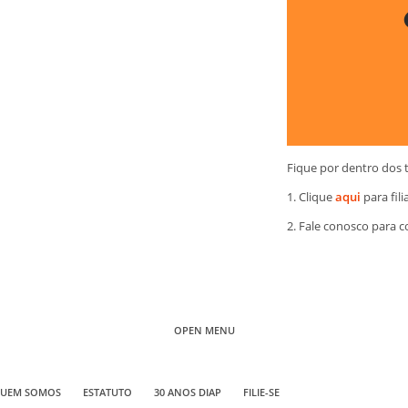
Fique por dentro dos 
1. Clique
aqui
para fili
2. Fale conosco para 
OPEN MENU
UEM SOMOS
ESTATUTO
30 ANOS DIAP
FILIE-SE