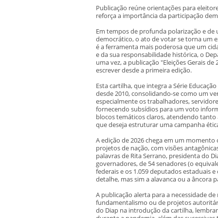
Publicação reúne orientações para eleitores
reforça a importância da participação dem
Em tempos de profunda polarização e de 
democrático, o ato de votar se torna um e
é a ferramenta mais poderosa que um cidad
e da sua responsabilidade histórica, o Dep
uma vez, a publicação "Eleições Gerais de 
escrever desde a primeira edição.
Esta cartilha, que integra a Série Educação
desde 2010, consolidando-se como um verda
especialmente os trabalhadores, servidore
fornecendo subsídios para um voto informa
blocos temáticos claros, atendendo tanto 
que deseja estruturar uma campanha ética,
A edição de 2026 chega em um momento con
projetos de nação, com visões antagônicas
palavras de Rita Serrano, presidenta do Di
governadores, de 54 senadores (o equival
federais e os 1.059 deputados estaduais e 
detalhe, mas sim a alavanca ou a âncora 
A publicação alerta para a necessidade de
fundamentalismo ou de projetos autoritári
do Diap na introdução da cartilha, lembr
durante a pandemia, além das sucessivas 