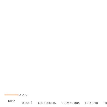
O DIAP
INÍCIO
O QUE É
CRONOLOGIA
QUEM SOMOS
ESTATUTO
30