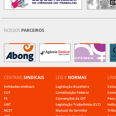
NOSSOS
PARCEIROS
CENTRAIS
SINDICAIS
LEIS E
NORMAS
LIN
Entidades sindicais
Legislação Brasileira
Calcu
CUT
Constituição Federal
Cons
FS
Convenções da OIT
Peso 
UGT
Legislação Trabalhista (CLT)
Indic
NCST
Manual do Servidor
Tribu