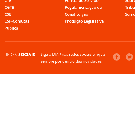
CTB
Perícia do Servidor
Supr
CGTB
Regulamentação da
Tribu
CSB
Constituição
Súmu
CSP-Conlutas
Produção Legislativa
Pública
REDES
SOCIAIS
Siga o DIAP nas redes sociais e fique
sempre por dentro das novidades.