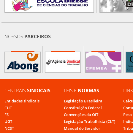
NOSSOS
PARCEIROS
CENTRAIS
SINDICAIS
LEIS E
NORMAS
LIN
Entidades sindicais
Legislação Brasileira
Calcu
CUT
Constituição Federal
Cons
FS
Convenções da OIT
Peso 
UGT
Legislação Trabalhista (CLT)
Indic
NCST
Manual do Servidor
Tribu