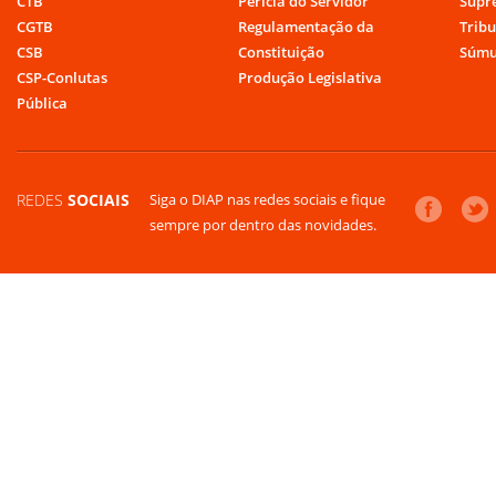
CTB
Perícia do Servidor
Supr
CGTB
Regulamentação da
Tribu
CSB
Constituição
Súmu
CSP-Conlutas
Produção Legislativa
Pública
REDES
SOCIAIS
Siga o DIAP nas redes sociais e fique
sempre por dentro das novidades.