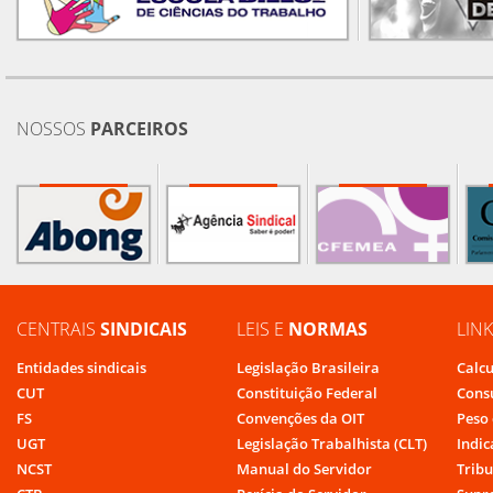
NOSSOS
PARCEIROS
CENTRAIS
SINDICAIS
LEIS E
NORMAS
LIN
Entidades sindicais
Legislação Brasileira
Calcu
CUT
Constituição Federal
Cons
FS
Convenções da OIT
Peso 
UGT
Legislação Trabalhista (CLT)
Indic
NCST
Manual do Servidor
Tribu