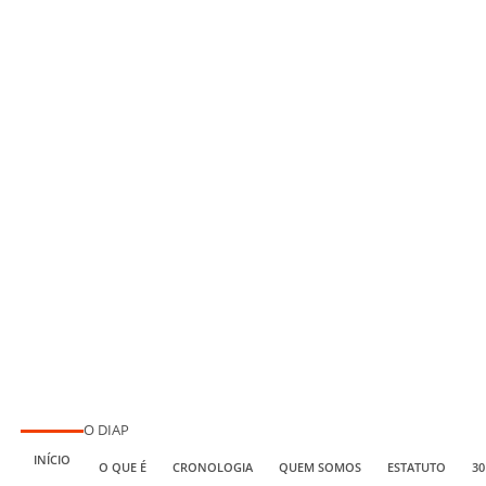
O DIAP
INÍCIO
O QUE É
CRONOLOGIA
QUEM SOMOS
ESTATUTO
30