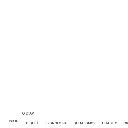
O DIAP
INÍCIO
O QUE É
CRONOLOGIA
QUEM SOMOS
ESTATUTO
30