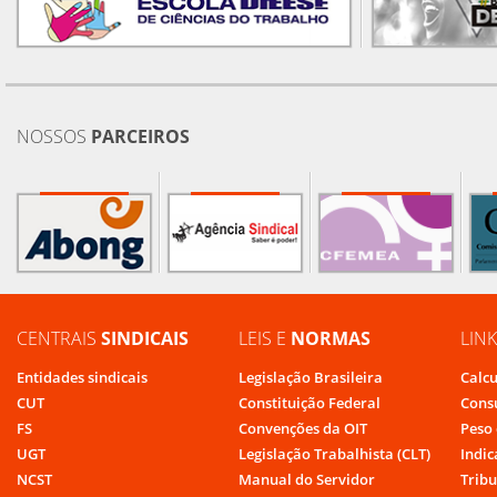
NOSSOS
PARCEIROS
CENTRAIS
SINDICAIS
LEIS E
NORMAS
LIN
Entidades sindicais
Legislação Brasileira
Calcu
CUT
Constituição Federal
Cons
FS
Convenções da OIT
Peso 
UGT
Legislação Trabalhista (CLT)
Indic
NCST
Manual do Servidor
Tribu