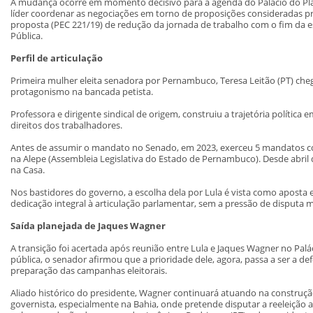
A mudança ocorre em momento decisivo para a agenda do Palácio do Pla
líder coordenar as negociações em torno de proposições consideradas pri
proposta (PEC 221/19) de redução da jornada de trabalho com o fim da e
Pública.
Perfil de articulação
Primeira mulher eleita senadora por Pernambuco, Teresa Leitão (PT) che
protagonismo na bancada petista.
Professora e dirigente sindical de origem, construiu a trajetória política
direitos dos trabalhadores.
Antes de assumir o mandato no Senado, em 2023, exerceu 5 mandatos 
na Alepe (Assembleia Legislativa do Estado de Pernambuco). Desde abril 
na Casa.
Nos bastidores do governo, a escolha dela por Lula é vista como aposta e
dedicação integral à articulação parlamentar, sem a pressão de disputa m
Saída planejada de Jaques Wagner
A transição foi acertada após reunião entre Lula e Jaques Wagner no Pal
pública, o senador afirmou que a prioridade dele, agora, passa a ser a de
preparação das campanhas eleitorais.
Aliado histórico do presidente, Wagner continuará atuando na construçã
governista, especialmente na Bahia, onde pretende disputar a reeleição