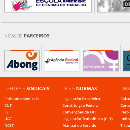
NOSSOS
PARCEIROS
CENTRAIS
SINDICAIS
LEIS E
NORMAS
LIN
Entidades sindicais
Legislação Brasileira
Calcu
CUT
Constituição Federal
Cons
FS
Convenções da OIT
Peso 
UGT
Legislação Trabalhista (CLT)
Indic
NCST
Manual do Servidor
Tribu