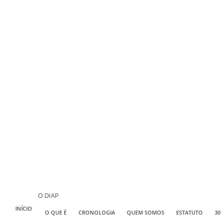
O DIAP
INÍCIO
O QUE É
CRONOLOGIA
QUEM SOMOS
ESTATUTO
30