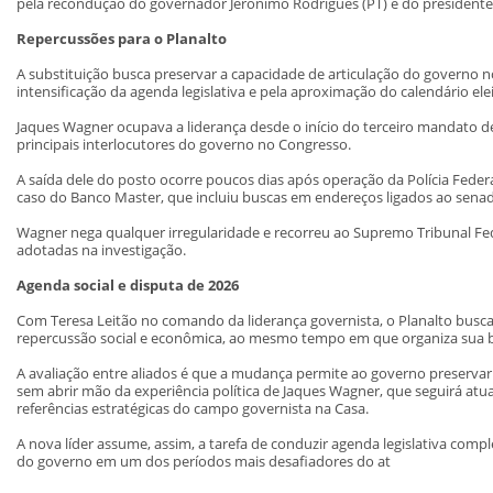
pela recondução do governador Jerônimo Rodrigues (PT) e do presidente
Repercussões para o Planalto
A substituição busca preservar a capacidade de articulação do governo
intensificação da agenda legislativa e pela aproximação do calendário elei
Jaques Wagner ocupava a liderança desde o início do terceiro mandato d
principais interlocutores do governo no Congresso.
A saída dele do posto ocorre poucos dias após operação da Polícia Federa
caso do Banco Master, que incluiu buscas em endereços ligados ao senad
Wagner nega qualquer irregularidade e recorreu ao Supremo Tribunal Fe
adotadas na investigação.
Agenda social e disputa de 2026
Com Teresa Leitão no comando da liderança governista, o Planalto busca
repercussão social e econômica, ao mesmo tempo em que organiza sua bas
A avaliação entre aliados é que a mudança permite ao governo preserva
sem abrir mão da experiência política de Jaques Wagner, que seguirá at
referências estratégicas do campo governista na Casa.
A nova líder assume, assim, a tarefa de conduzir agenda legislativa compl
do governo em um dos períodos mais desafiadores do at