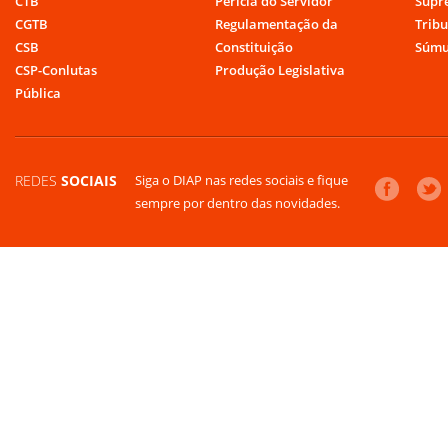
CTB
Perícia do Servidor
Supr
CGTB
Regulamentação da
Tribu
CSB
Constituição
Súmu
CSP-Conlutas
Produção Legislativa
Pública
REDES
SOCIAIS
Siga o DIAP nas redes sociais e fique
sempre por dentro das novidades.