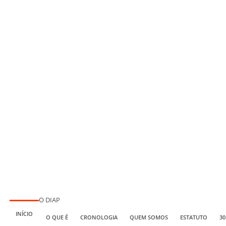
O DIAP
INÍCIO
O QUE É
CRONOLOGIA
QUEM SOMOS
ESTATUTO
30