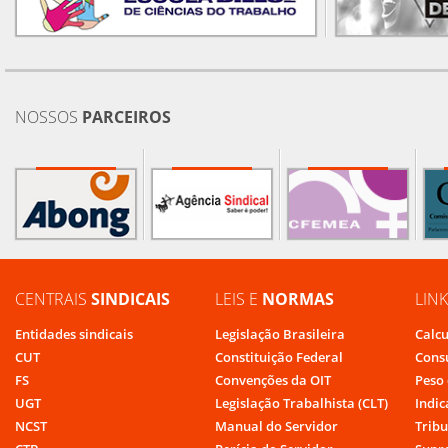
NOSSOS
PARCEIROS
CENTRAIS
SINDICAIS
LEIS E
NORMAS
LIN
Entidades sindicais
Legislação Brasileira
Calcu
CUT
Constituição Federal
Cons
FS
Convenções da OIT
Peso 
UGT
Legislação Trabalhista (CLT)
Indic
NCST
Manual do Servidor
Tribu