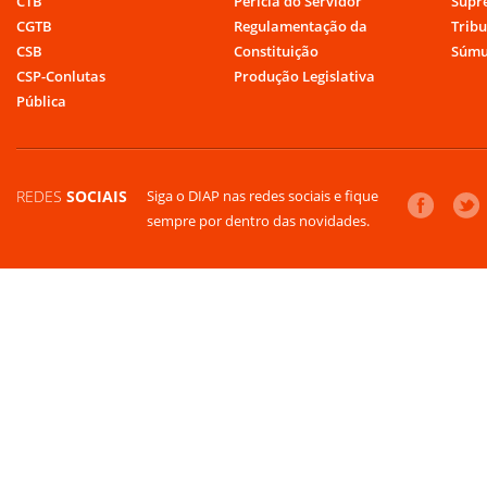
CTB
Perícia do Servidor
Supr
CGTB
Regulamentação da
Tribu
CSB
Constituição
Súmu
CSP-Conlutas
Produção Legislativa
Pública
REDES
SOCIAIS
Siga o DIAP nas redes sociais e fique
sempre por dentro das novidades.