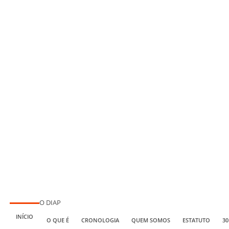
O DIAP
INÍCIO
O QUE É
CRONOLOGIA
QUEM SOMOS
ESTATUTO
30