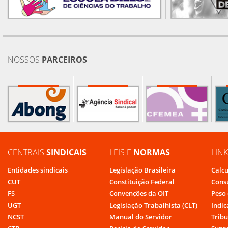
NOSSOS
PARCEIROS
CENTRAIS
SINDICAIS
LEIS E
NORMAS
LIN
Entidades sindicais
Legislação Brasileira
Calcu
CUT
Constituição Federal
Cons
FS
Convenções da OIT
Peso 
UGT
Legislação Trabalhista (CLT)
Indic
NCST
Manual do Servidor
Tribu