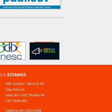
NDE
ESTAMOS
SBS, Quadra 1, Bloco K, Ed.
Seguradoras,
Salas 301 a 307, Brasília-DF
CEP 70093-900
Telefone: (61) 3225-9704