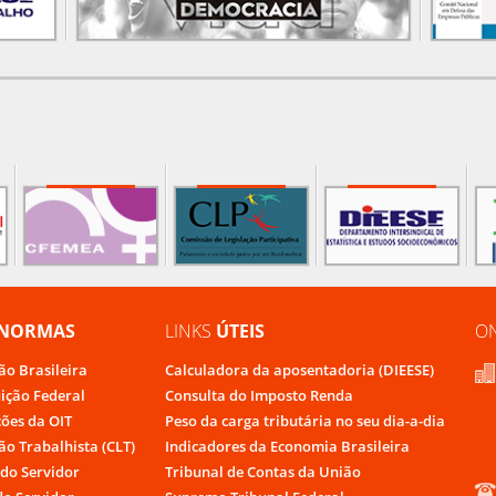
NORMAS
LINKS
ÚTEIS
O
ão Brasileira
Calculadora da aposentadoria (DIEESE)
uição Federal
Consulta do Imposto Renda
ões da OIT
Peso da carga tributária no seu dia-a-dia
ão Trabalhista (CLT)
Indicadores da Economia Brasileira
do Servidor
Tribunal de Contas da União