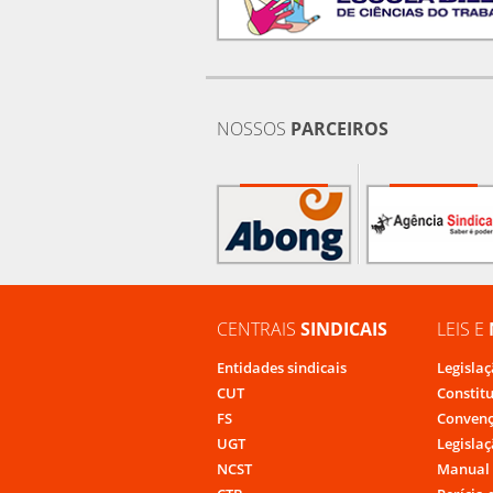
NOSSOS
PARCEIROS
CENTRAIS
SINDICAIS
LEIS E
Entidades sindicais
Legislaç
CUT
Constit
FS
Convenç
UGT
Legislaç
NCST
Manual 