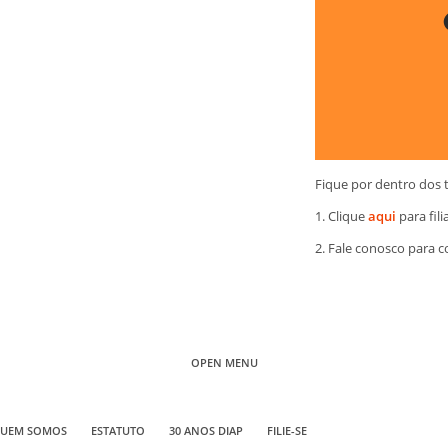
Fique por dentro dos 
1. Clique
aqui
para fili
2. Fale conosco para 
OPEN MENU
UEM SOMOS
ESTATUTO
30 ANOS DIAP
FILIE-SE