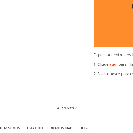
Fique por dentro dos 
1. Clique
aqui
para fili
2. Fale conosco para 
OPEN MENU
UEM SOMOS
ESTATUTO
30 ANOS DIAP
FILIE-SE