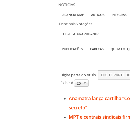
NOTÍCIAS
AGÊNCIA DIAP
ARTIGOS
ÍNTEGRAS
Principais Votações
LEGISLATURA 2015/2018
PUBLICAÇÕES
CABEÇAS
QUEM FOI 
Digite parte do título
Exibir #
20
Anamatra lança cartilha “Com
secreto”
MPT e centrais sindicais fir