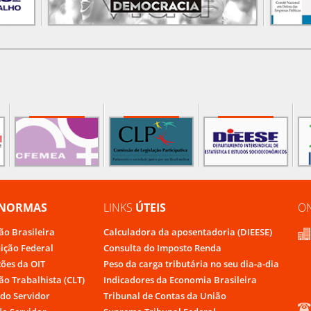
NORMAS
LINKS
ÚTEIS
O
ão Brasileira
Calculadora da aposentadoria (DIEESE)
uição Federal
Consulta do Imposto Renda
ões da OIT
Peso da carga tributária no seu dia-a-dia
ão Trabalhista (CLT)
Indicadores da Economia Brasileira
do Servidor
Tribunal de Contas da União