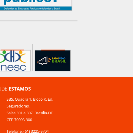
NDE
ESTAMOS
SBS, Quadra 1, Bloco K, Ed.
Seguradoras,
Salas 301 a 307, Brasília-DF
CEP 70093-900
Telefone: (61) 3225-9704