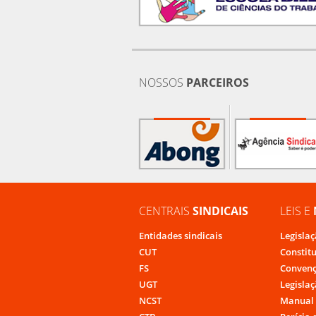
NOSSOS
PARCEIROS
CENTRAIS
SINDICAIS
LEIS E
Entidades sindicais
Legislaç
CUT
Constit
FS
Convenç
UGT
Legislaç
NCST
Manual 