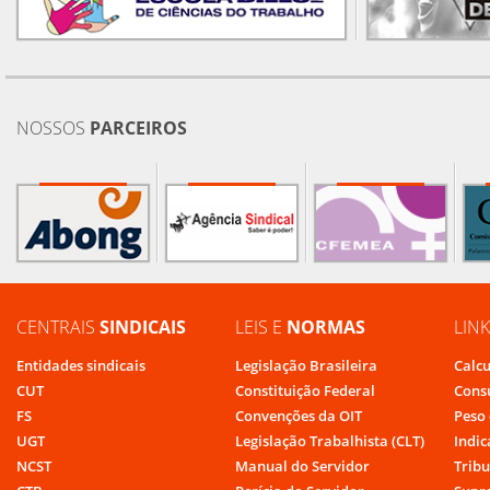
NOSSOS
PARCEIROS
CENTRAIS
SINDICAIS
LEIS E
NORMAS
LIN
Entidades sindicais
Legislação Brasileira
Calcu
CUT
Constituição Federal
Cons
FS
Convenções da OIT
Peso 
UGT
Legislação Trabalhista (CLT)
Indic
NCST
Manual do Servidor
Tribu