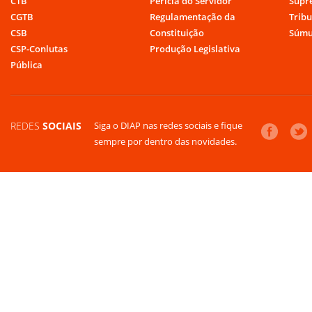
CTB
Perícia do Servidor
Supr
CGTB
Regulamentação da
Tribu
CSB
Constituição
Súmu
CSP-Conlutas
Produção Legislativa
Pública
REDES
SOCIAIS
Siga o DIAP nas redes sociais e fique
sempre por dentro das novidades.