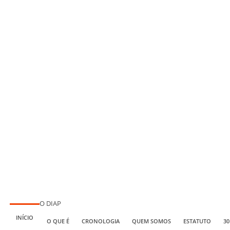
O DIAP
INÍCIO
O QUE É
CRONOLOGIA
QUEM SOMOS
ESTATUTO
30