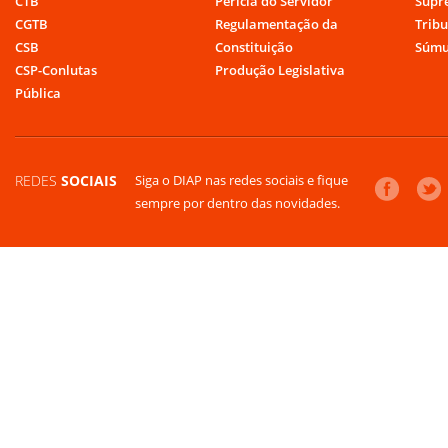
CTB
Perícia do Servidor
Supr
CGTB
Regulamentação da
Tribu
CSB
Constituição
Súmu
CSP-Conlutas
Produção Legislativa
Pública
REDES
SOCIAIS
Siga o DIAP nas redes sociais e fique
sempre por dentro das novidades.