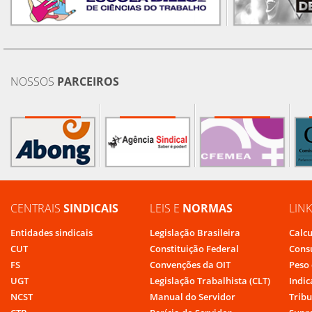
NOSSOS
PARCEIROS
CENTRAIS
SINDICAIS
LEIS E
NORMAS
LIN
Entidades sindicais
Legislação Brasileira
Calcu
CUT
Constituição Federal
Cons
FS
Convenções da OIT
Peso 
UGT
Legislação Trabalhista (CLT)
Indic
NCST
Manual do Servidor
Tribu