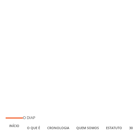
O DIAP
INÍCIO
O QUE É
CRONOLOGIA
QUEM SOMOS
ESTATUTO
30