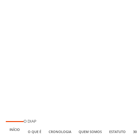
O DIAP
INÍCIO
O QUE É
CRONOLOGIA
QUEM SOMOS
ESTATUTO
30