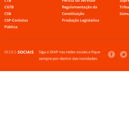
CTB
Perícia do Servidor
Supr
CGTB
Regulamentação da
Tribu
CSB
Constituição
Súmu
CSP-Conlutas
Produção Legislativa
Pública
REDES
SOCIAIS
Siga o DIAP nas redes sociais e fique
sempre por dentro das novidades.