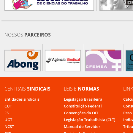
NOSSOS
PARCEIROS
CENTRAIS
SINDICAIS
LEIS E
NORMAS
LIN
Entidades sindicais
Legislação Brasileira
Calcu
CUT
Constituição Federal
Cons
FS
Convenções da OIT
Peso 
UGT
Legislação Trabalhista (CLT)
Indic
NCST
Manual do Servidor
Tribu