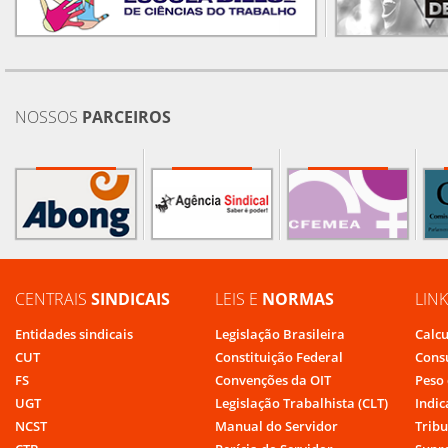
NOSSOS
PARCEIROS
CENTRAIS
SINDICAIS
LEIS E
NORMAS
LIN
Entidades sindicais
Legislação Brasileira
Calcu
CUT
Constituição Federal
Cons
FS
Convenções da OIT
Peso 
UGT
Legislação Trabalhista (CLT)
Indic
NCST
Manual do Servidor
Tribu