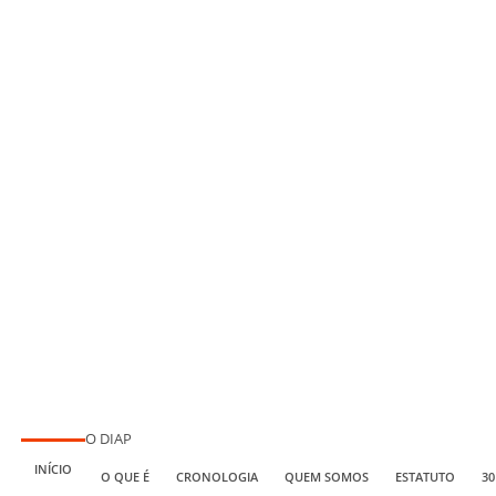
O DIAP
INÍCIO
O QUE É
CRONOLOGIA
QUEM SOMOS
ESTATUTO
30