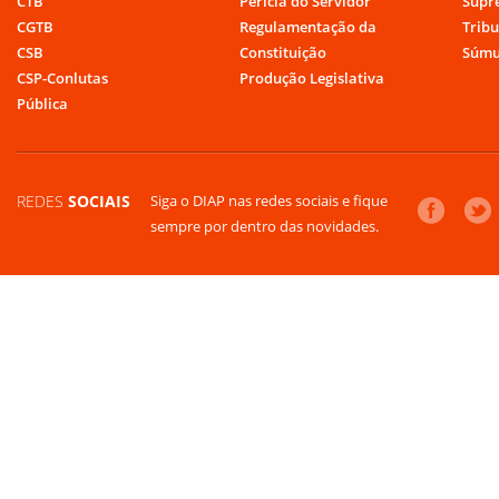
CTB
Perícia do Servidor
Supr
CGTB
Regulamentação da
Tribu
CSB
Constituição
Súmu
CSP-Conlutas
Produção Legislativa
Pública
REDES
SOCIAIS
Siga o DIAP nas redes sociais e fique
sempre por dentro das novidades.