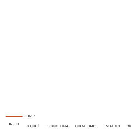
O DIAP
INÍCIO
O QUE É
CRONOLOGIA
QUEM SOMOS
ESTATUTO
30