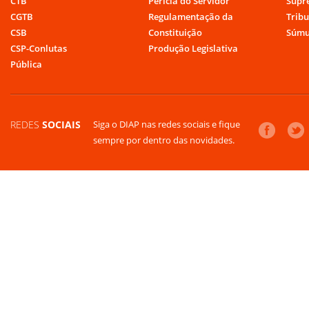
CTB
Perícia do Servidor
Supr
CGTB
Regulamentação da
Tribu
CSB
Constituição
Súmu
CSP-Conlutas
Produção Legislativa
Pública
REDES
SOCIAIS
Siga o DIAP nas redes sociais e fique
sempre por dentro das novidades.