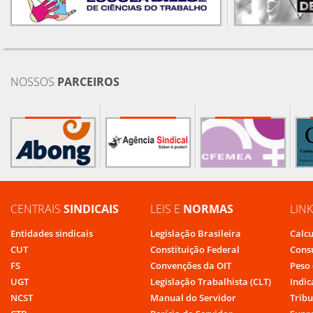
NOSSOS
PARCEIROS
CENTRAIS
SINDICAIS
LEIS E
NORMAS
LIN
Entidades sindicais
Legislação Brasileira
Calcu
CUT
Constituição Federal
Cons
FS
Convenções da OIT
Peso 
UGT
Legislação Trabalhista (CLT)
Indic
NCST
Manual do Servidor
Tribu