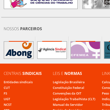
NOSSOS
PARCEIROS
CENTRAIS
SINDICAIS
LEIS E
NORMAS
LIN
Entidades sindicais
Legislação Brasileira
Calcu
CUT
Constituição Federal
Cons
FS
Convenções da OIT
Peso 
UGT
Legislação Trabalhista (CLT)
Indic
NCST
Manual do Servidor
Tribu