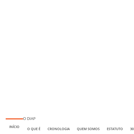
O DIAP
INÍCIO
O QUE É
CRONOLOGIA
QUEM SOMOS
ESTATUTO
30