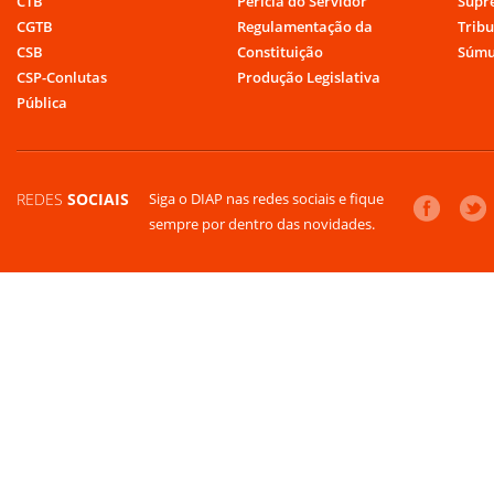
CTB
Perícia do Servidor
Supr
CGTB
Regulamentação da
Tribu
CSB
Constituição
Súmu
CSP-Conlutas
Produção Legislativa
Pública
REDES
SOCIAIS
Siga o DIAP nas redes sociais e fique
sempre por dentro das novidades.