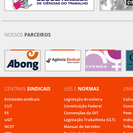
NOSSOS
PARCEIROS
CENTRAIS
SINDICAIS
LEIS E
NORMAS
LIN
Entidades sindicais
Legislação Brasileira
Calcu
CUT
Constituição Federal
Cons
FS
Convenções da OIT
Peso 
UGT
Legislação Trabalhista (CLT)
Indic
NCST
Manual do Servidor
Tribu