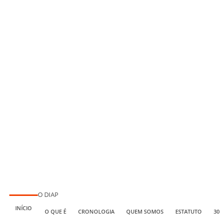
O DIAP
INÍCIO
O QUE É
CRONOLOGIA
QUEM SOMOS
ESTATUTO
30