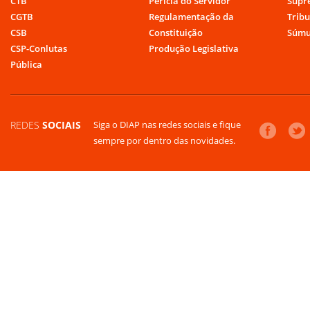
CTB
Perícia do Servidor
Supr
CGTB
Regulamentação da
Tribu
CSB
Constituição
Súmu
CSP-Conlutas
Produção Legislativa
Pública
REDES
SOCIAIS
Siga o DIAP nas redes sociais e fique
sempre por dentro das novidades.