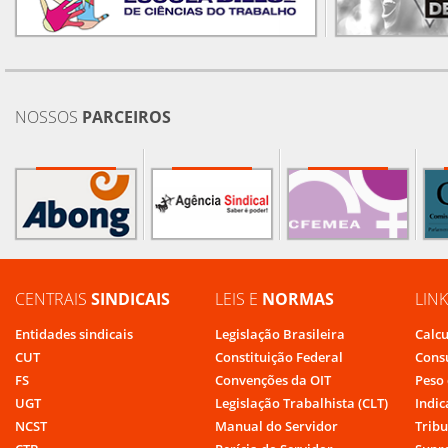
NOSSOS
PARCEIROS
CENTRAIS
SINDICAIS
LEIS E
NORMAS
LIN
Entidades sindicais
Legislação Brasileira
Calcu
CUT
Constituição Federal
Cons
FS
Convenções da OIT
Peso 
UGT
Legislação Trabalhista (CLT)
Indic
NCST
Manual do Servidor
Tribu