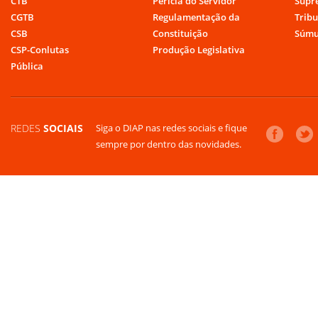
CTB
Perícia do Servidor
Supr
CGTB
Regulamentação da
Tribu
CSB
Constituição
Súmu
CSP-Conlutas
Produção Legislativa
Pública
REDES
SOCIAIS
Siga o DIAP nas redes sociais e fique
sempre por dentro das novidades.