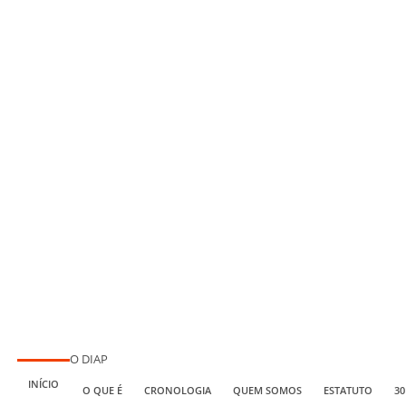
O DIAP
INÍCIO
O QUE É
CRONOLOGIA
QUEM SOMOS
ESTATUTO
30