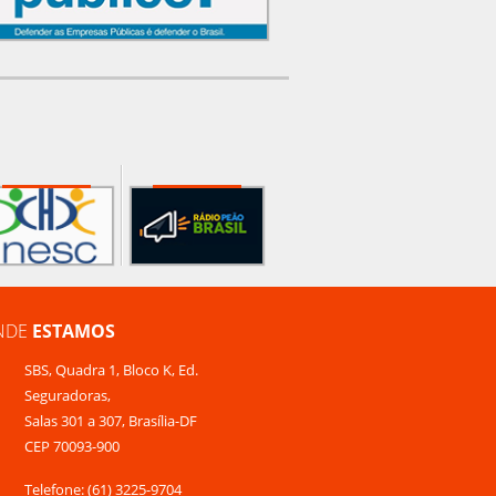
NDE
ESTAMOS
SBS, Quadra 1, Bloco K, Ed.
Seguradoras,
Salas 301 a 307, Brasília-DF
CEP 70093-900
Telefone: (61) 3225-9704