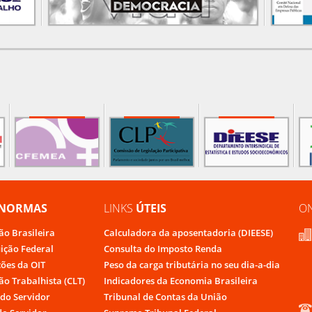
NORMAS
LINKS
ÚTEIS
O
ão Brasileira
Calculadora da aposentadoria (DIEESE)
uição Federal
Consulta do Imposto Renda
ões da OIT
Peso da carga tributária no seu dia-a-dia
ão Trabalhista (CLT)
Indicadores da Economia Brasileira
do Servidor
Tribunal de Contas da União