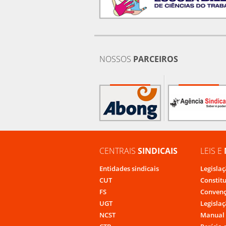
NOSSOS
PARCEIROS
CENTRAIS
SINDICAIS
LEIS E
Entidades sindicais
Legislaç
CUT
Constit
FS
Convenç
UGT
Legislaç
NCST
Manual 