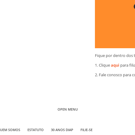
Fique por dentro dos 
1. Clique
aqui
para fili
2. Fale conosco para 
OPEN MENU
UEM SOMOS
ESTATUTO
30 ANOS DIAP
FILIE-SE