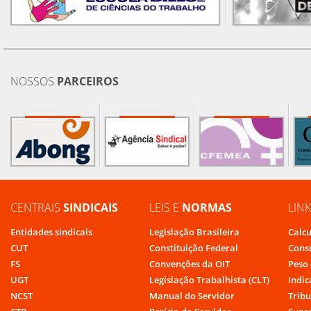
NOSSOS
PARCEIROS
CENTRAIS
SINDICAIS
LEIS E
NORMAS
LIN
Entidades sindicais
Legislação Brasileira
Calcu
CUT
Constituição Federal
Cons
FS
Convenções da OIT
Peso 
UGT
Legislação Trabalhista (CLT)
Indic
NCST
Manual do Servidor
Tribu