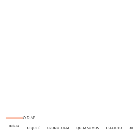
O DIAP
INÍCIO
O QUE É
CRONOLOGIA
QUEM SOMOS
ESTATUTO
30