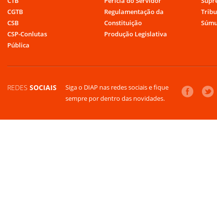
CTB
Perícia do Servidor
Supr
CGTB
Regulamentação da
Tribu
CSB
Constituição
Súmu
CSP-Conlutas
Produção Legislativa
Pública
REDES
SOCIAIS
Siga o DIAP nas redes sociais e fique
sempre por dentro das novidades.