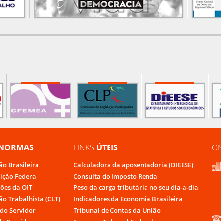
NORMAS
LINKS
ÚTEIS
O
ão Brasileira
Calculadora da aposentadoria (DIEESE)
uição Federal
Consulta do Imposto Renda
ões da OIT
Peso da carga tributária no seu dia-a-dia
ão Trabalhista (CLT)
Indicadores da Economia Brasileira
do Servidor
Tribunal de Contas da União