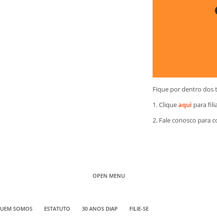
Fique por dentro dos 
1. Clique
aqui
para fili
2. Fale conosco para 
OPEN MENU
UEM SOMOS
ESTATUTO
30 ANOS DIAP
FILIE-SE