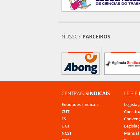
NOSSOS
PARCEIROS
CENTRAIS
SINDICAIS
LEIS E
Entidades sindicais
Legislaç
CUT
Constit
FS
Convenç
UGT
Legislaç
NCST
Manual 