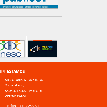
NDE
ESTAMOS
SBS, Quadra 1, Bloco K, Ed.
Seguradoras,
Salas 301 a 307, Brasília-DF
CEP 70093-900
Telefone: (61) 3225-9704