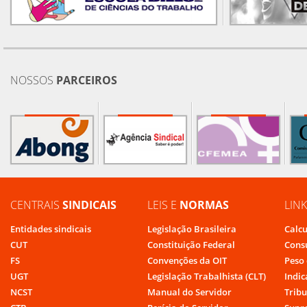
NOSSOS
PARCEIROS
CENTRAIS
SINDICAIS
LEIS E
NORMAS
LIN
Entidades sindicais
Legislação Brasileira
Calcu
CUT
Constituição Federal
Cons
FS
Convenções da OIT
Peso 
UGT
Legislação Trabalhista (CLT)
Indic
NCST
Manual do Servidor
Tribu