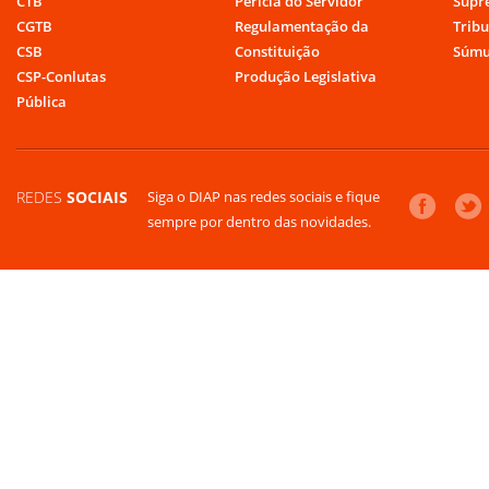
CTB
Perícia do Servidor
Supr
CGTB
Regulamentação da
Tribu
CSB
Constituição
Súmu
CSP-Conlutas
Produção Legislativa
Pública
REDES
SOCIAIS
Siga o DIAP nas redes sociais e fique
sempre por dentro das novidades.