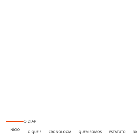
O DIAP
INÍCIO
O QUE É
CRONOLOGIA
QUEM SOMOS
ESTATUTO
30