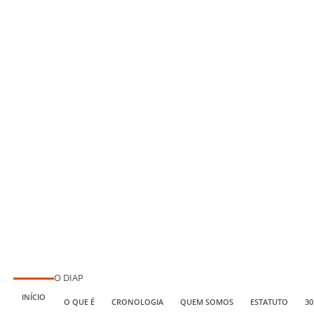
O DIAP
INÍCIO
O QUE É
CRONOLOGIA
QUEM SOMOS
ESTATUTO
30