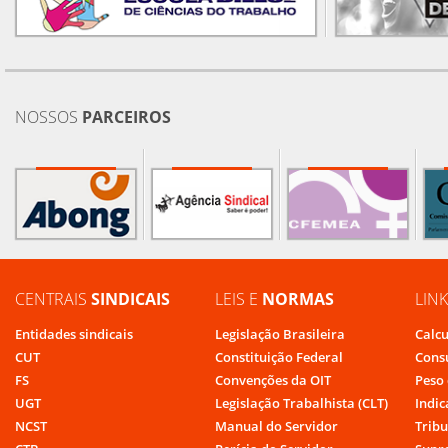
NOSSOS
PARCEIROS
CENTRAIS
SINDICAIS
LEIS E
NORMAS
LIN
Entidades sindicais
Legislação Brasileira
Calcu
CUT
Constituição Federal
Cons
FS
Convenções da OIT
Peso 
UGT
Legislação Trabalhista (CLT)
Indic
NCST
Manual do Servidor
Tribu