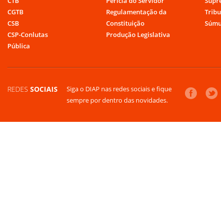
CTB
Perícia do Servidor
Supr
CGTB
Regulamentação da
Tribu
CSB
Constituição
Súmu
CSP-Conlutas
Produção Legislativa
Pública
REDES
SOCIAIS
Siga o DIAP nas redes sociais e fique
sempre por dentro das novidades.