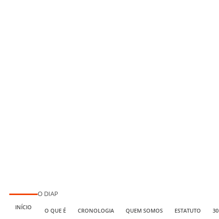
O DIAP
INÍCIO
O QUE É
CRONOLOGIA
QUEM SOMOS
ESTATUTO
30