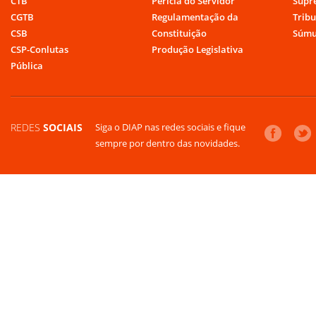
CTB
Perícia do Servidor
Supr
CGTB
Regulamentação da
Tribu
CSB
Constituição
Súmu
CSP-Conlutas
Produção Legislativa
Pública
REDES
SOCIAIS
Siga o DIAP nas redes sociais e fique
sempre por dentro das novidades.