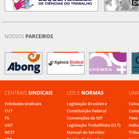
NOSSOS
PARCEIROS
CENTRAIS
SINDICAIS
LEIS E
NORMAS
LIN
Entidades sindicais
Legislação Brasileira
Calcu
CUT
Constituição Federal
Cons
FS
Convenções da OIT
Peso 
UGT
Legislação Trabalhista (CLT)
Indic
NCST
Manual do Servidor
Tribu