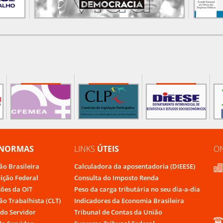
NORMAS
LINKS
ÚTEIS
O
ão Brasileira
Calculadora da aposentadoria (DIEESE)
uição Federal
Consulta do Imposto Renda
ões da OIT
Peso da carga tributária no seu dia-a-dia
ão Trabalhista (CLT)
Indicadores da Economia Brasileira
do Servidor
Tribunal de Contas da União