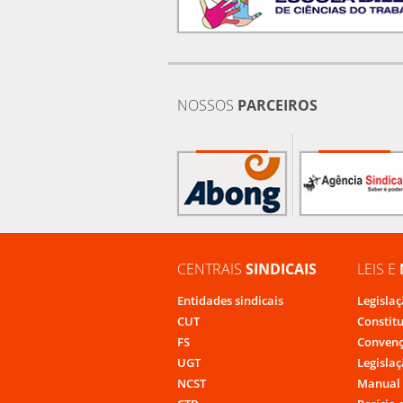
NOSSOS
PARCEIROS
CENTRAIS
SINDICAIS
LEIS E
Entidades sindicais
Legislaç
CUT
Constit
FS
Convenç
UGT
Legislaç
NCST
Manual 