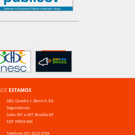
NDE
ESTAMOS
SBS, Quadra 1, Bloco K, Ed.
Seguradoras,
Salas 301 a 307, Brasília-DF
CEP 70093-900
Telefone: (61) 3225-9704