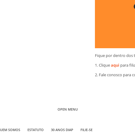
Fique por dentro dos 
1. Clique
aqui
para fili
2. Fale conosco para 
OPEN MENU
UEM SOMOS
ESTATUTO
30 ANOS DIAP
FILIE-SE