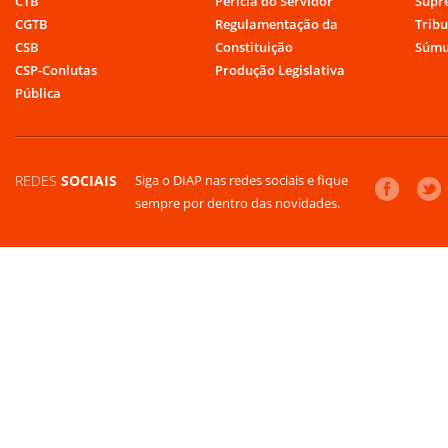
CTB
Perícia do Servidor
Supr
CGTB
Regulamentação da
Tribu
CSB
Constituição
Súmu
CSP-Conlutas
Produção Legislativa
Pública
REDES
SOCIAIS
Siga o DIAP nas redes sociais e fique
sempre por dentro das novidades.