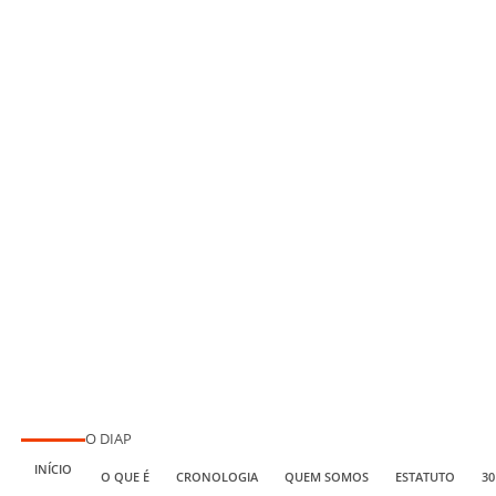
O DIAP
INÍCIO
O QUE É
CRONOLOGIA
QUEM SOMOS
ESTATUTO
30