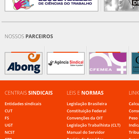
NOSSOS
PARCEIROS
CENTRAIS
SINDICAIS
LEIS E
NORMAS
LIN
Entidades sindicais
Legislação Brasileira
Calcu
CUT
Constituição Federal
Cons
FS
Convenções da OIT
Peso 
UGT
Legislação Trabalhista (CLT)
Indic
NCST
Manual do Servidor
Tribu