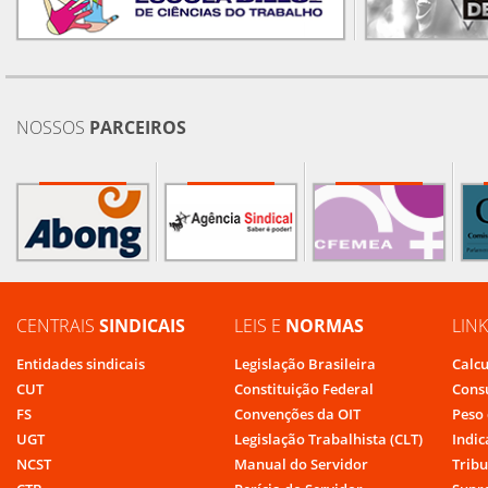
NOSSOS
PARCEIROS
CENTRAIS
SINDICAIS
LEIS E
NORMAS
LIN
Entidades sindicais
Legislação Brasileira
Calcu
CUT
Constituição Federal
Cons
FS
Convenções da OIT
Peso 
UGT
Legislação Trabalhista (CLT)
Indic
NCST
Manual do Servidor
Tribu