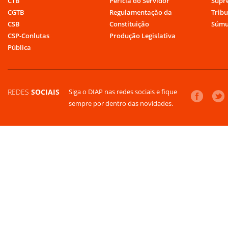
CTB
Perícia do Servidor
Supr
CGTB
Regulamentação da
Tribu
CSB
Constituição
Súmu
CSP-Conlutas
Produção Legislativa
Pública
REDES
SOCIAIS
Siga o DIAP nas redes sociais e fique
sempre por dentro das novidades.