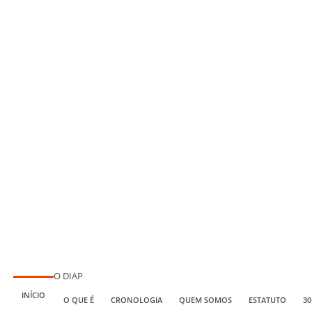
O DIAP
INÍCIO
O QUE É
CRONOLOGIA
QUEM SOMOS
ESTATUTO
30