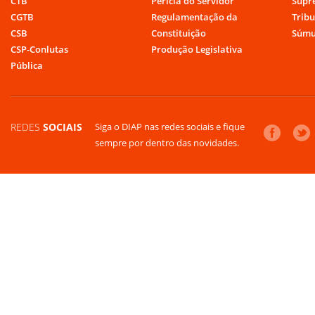
CTB
Perícia do Servidor
Supr
CGTB
Regulamentação da
Tribu
CSB
Constituição
Súmu
CSP-Conlutas
Produção Legislativa
Pública
REDES
SOCIAIS
Siga o DIAP nas redes sociais e fique
sempre por dentro das novidades.