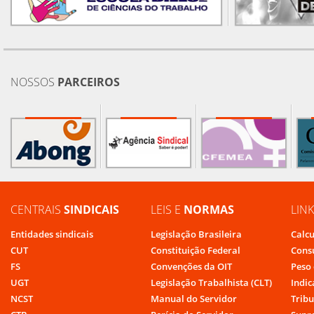
NOSSOS
PARCEIROS
CENTRAIS
SINDICAIS
LEIS E
NORMAS
LIN
Entidades sindicais
Legislação Brasileira
Calcu
CUT
Constituição Federal
Cons
FS
Convenções da OIT
Peso 
UGT
Legislação Trabalhista (CLT)
Indic
NCST
Manual do Servidor
Tribu