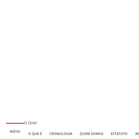
O DIAP
INÍCIO
O QUE É
CRONOLOGIA
QUEM SOMOS
ESTATUTO
30