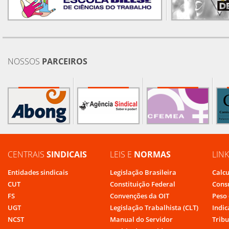
NOSSOS
PARCEIROS
CENTRAIS
SINDICAIS
LEIS E
NORMAS
LIN
Entidades sindicais
Legislação Brasileira
Calcu
CUT
Constituição Federal
Cons
FS
Convenções da OIT
Peso 
UGT
Legislação Trabalhista (CLT)
Indic
NCST
Manual do Servidor
Tribu