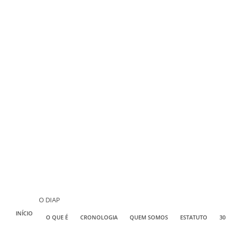
O DIAP
INÍCIO
O QUE É
CRONOLOGIA
QUEM SOMOS
ESTATUTO
30