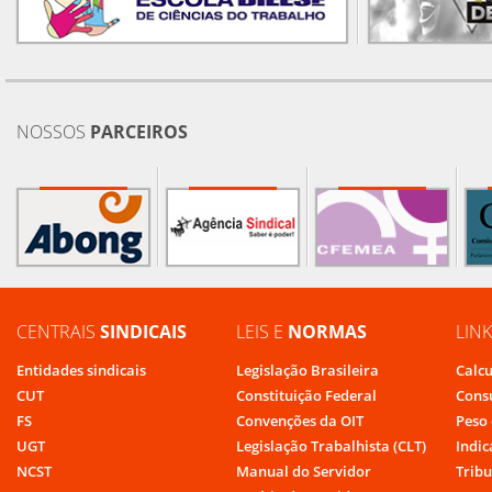
NOSSOS
PARCEIROS
CENTRAIS
SINDICAIS
LEIS E
NORMAS
LIN
Entidades sindicais
Legislação Brasileira
Calcu
CUT
Constituição Federal
Cons
FS
Convenções da OIT
Peso 
UGT
Legislação Trabalhista (CLT)
Indic
NCST
Manual do Servidor
Tribu