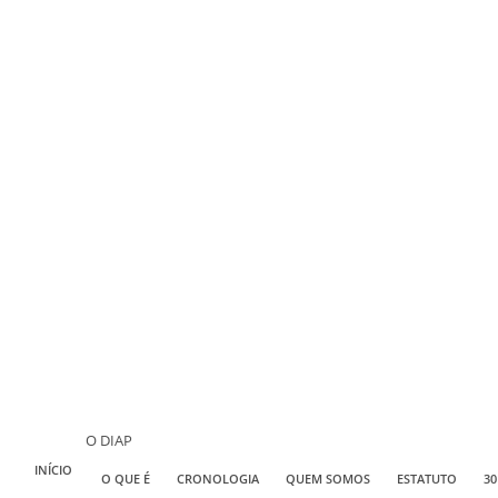
O DIAP
INÍCIO
O QUE É
CRONOLOGIA
QUEM SOMOS
ESTATUTO
30